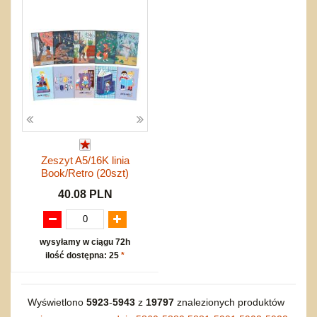
Zeszyt A5/16K linia
Book/Retro (20szt)
40.08 PLN
wysyłamy w ciągu 72h
ilość dostępna: 25
*
Wyświetlono
5923
-
5943
z
19797
znalezionych produktów