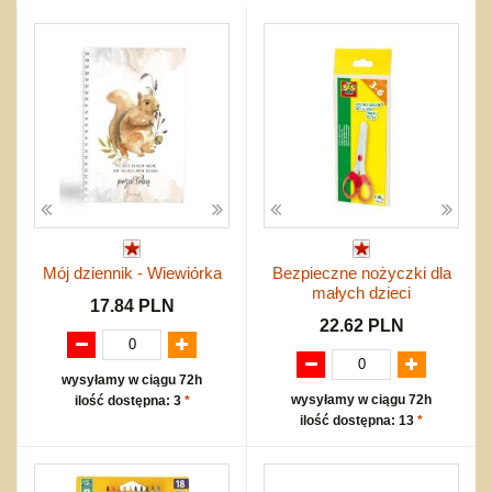
Przygodowe i podróżnicze
nożne
Torby, plecaki, portmonetki
inne
Inne
Do ciągnięcia lub do pchania
Edukacyjne i puzzle
Akcesoria sportowe
do siatkówki
Okolicznościowe i świąteczne
Karuzelki
Mebelki
do koszykówki
Nowości
Dźwiekowe
Maty do zabawy
Inne
Wyprzedaż
Bajkowe
Do rozkręcania
Promocje
Inne
Bąki
Pojazdy
Inne
Start
Zakupy hurtowe
Koszty przesyłki
Mój dziennik - Wiewiórka
Bezpieczne nożyczki dla
Regulamin
małych dzieci
Kontakt
17.84 PLN
22.62 PLN
Mapa produktów
wysyłamy w ciągu 72h
wysyłamy w ciągu 72h
ilość dostępna: 3
*
ilość dostępna: 13
*