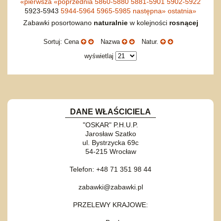
«
pierwsza
«
poprzednia
5860-5880
5881-5901
5902-5922
5923-5943
5944-5964
5965-5985
następna
»
ostatnia
»
Zabawki posortowano
naturalnie
w kolejności
rosnącej
Sortuj: Cena
Nazwa
Natur.
wyświetlaj
DANE WŁAŚCICIELA
"OSKAR" P.H.U.P.
Jarosław Szatko
ul. Bystrzycka 69c
54-215 Wrocław
Telefon: +48 71 351 98 44
zabawki@zabawki.pl
PRZELEWY KRAJOWE: