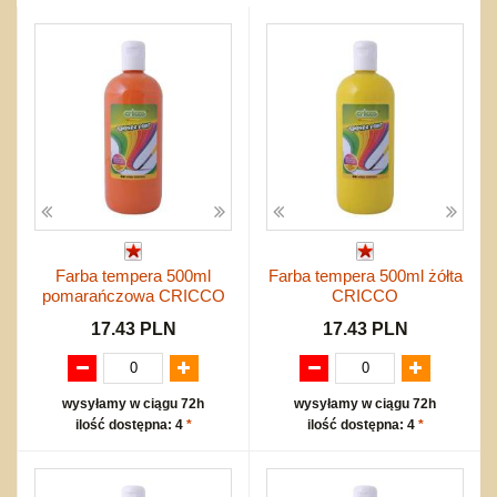
Przygodowe i podróżnicze
nożne
Torby, plecaki, portmonetki
inne
Inne
Do ciągnięcia lub do pchania
Edukacyjne i puzzle
Akcesoria sportowe
do siatkówki
Okolicznościowe i świąteczne
Karuzelki
Mebelki
do koszykówki
Nowości
Dźwiekowe
Maty do zabawy
Inne
Wyprzedaż
Bajkowe
Do rozkręcania
Promocje
Inne
Bąki
Pojazdy
Inne
Start
Zakupy hurtowe
Koszty przesyłki
Farba tempera 500ml
Farba tempera 500ml żółta
Regulamin
pomarańczowa CRICCO
CRICCO
Kontakt
17.43 PLN
17.43 PLN
Mapa produktów
wysyłamy w ciągu 72h
wysyłamy w ciągu 72h
ilość dostępna: 4
*
ilość dostępna: 4
*