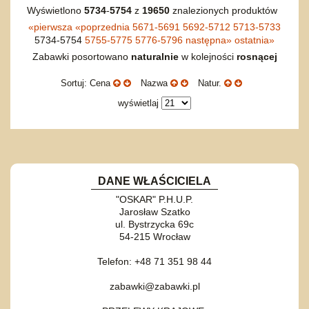
Wyświetlono
5734
-
5754
z
19650
znalezionych produktów
«
pierwsza
«
poprzednia
5671-5691
5692-5712
5713-5733
5734-5754
5755-5775
5776-5796
następna
»
ostatnia
»
Zabawki posortowano
naturalnie
w kolejności
rosnącej
Sortuj: Cena
Nazwa
Natur.
wyświetlaj
DANE WŁAŚCICIELA
"OSKAR" P.H.U.P.
Jarosław Szatko
ul. Bystrzycka 69c
54-215 Wrocław
Telefon: +48 71 351 98 44
zabawki@zabawki.pl