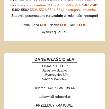
«
pierwsza
«
poprzednia
5419-5439
5440-5460
5461-5481
5482-5502
5503-5523
5524-5544
następna
»
ostatnia
»
Zabawki posortowano
naturalnie
w kolejności
rosnącej
Sortuj: Cena
Nazwa
Natur.
wyświetlaj
DANE WŁAŚCICIELA
"OSKAR" P.H.U.P.
Jarosław Szatko
ul. Bystrzycka 69c
54-215 Wrocław
Telefon: +48 71 351 98 44
zabawki@zabawki.pl
PRZELEWY KRAJOWE: