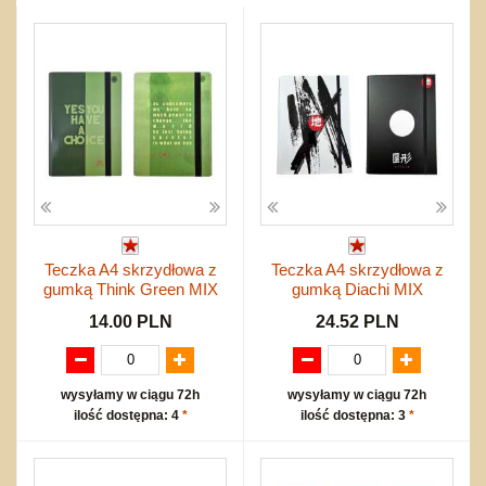
Przygodowe i podróżnicze
nożne
Torby, plecaki, portmonetki
inne
Inne
Do ciągnięcia lub do pchania
Edukacyjne i puzzle
Akcesoria sportowe
do siatkówki
Okolicznościowe i świąteczne
Karuzelki
Mebelki
do koszykówki
Nowości
Dźwiekowe
Maty do zabawy
Inne
Wyprzedaż
Bajkowe
Do rozkręcania
Promocje
Inne
Bąki
Pojazdy
Inne
Start
Zakupy hurtowe
Koszty przesyłki
Teczka A4 skrzydłowa z
Teczka A4 skrzydłowa z
Regulamin
gumką Think Green MIX
gumką Diachi MIX
Kontakt
14.00 PLN
24.52 PLN
Mapa produktów
wysyłamy w ciągu 72h
wysyłamy w ciągu 72h
ilość dostępna: 4
*
ilość dostępna: 3
*