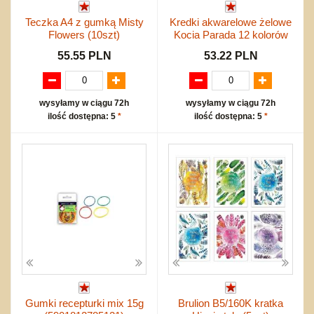
Teczka A4 z gumką Misty
Kredki akwarelowe żelowe
Flowers (10szt)
Kocia Parada 12 kolorów
55.55 PLN
53.22 PLN
wysyłamy w ciągu 72h
wysyłamy w ciągu 72h
ilość dostępna: 5
*
ilość dostępna: 5
*
Gumki recepturki mix 15g
Brulion B5/160K kratka