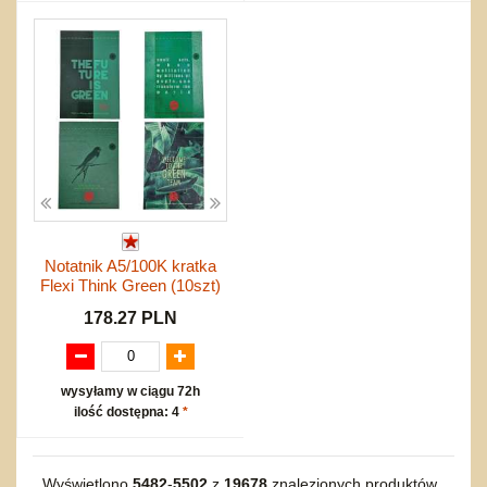
Notatnik A5/100K kratka
Flexi Think Green (10szt)
178.27 PLN
wysyłamy w ciągu 72h
ilość dostępna: 4
*
Wyświetlono
5482
-
5502
z
19678
znalezionych produktów