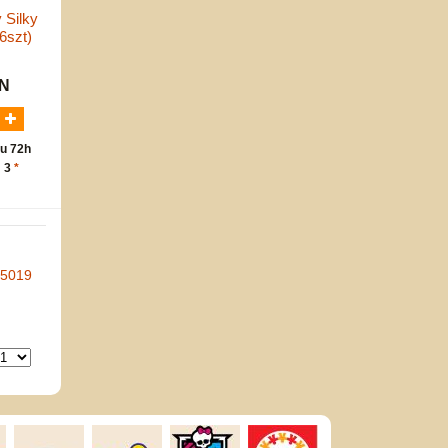
 Silky
6szt)
LN
u 72h
: 3
*
-5019