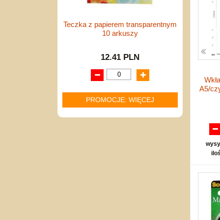
Teczka z papierem transparentnym
10 arkuszy
12.41 PLN
Wkła
A5/cz
PROMOCJE: WIĘCEJ
wysy
ilo