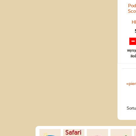
Pod
Sco
H
wysy
ilo
«
pie
Sort