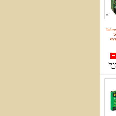
Taśma
S
dy
wysy
ilo