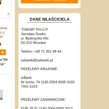
DANE WŁAŚCICIELA
onna
"OSKAR" P.H.U.P.
m z
Jarosław Szatko
em
ul. Bystrzycka 69c
54-215 Wrocław
N
Telefon: +48 71 351 98 44
u 72h
zabawki@zabawki.pl
 14
*
PRZELEWY KRAJOWE:
mBank
Nr konta: 74 1140 2004 0000 3102
7441 6153
PRZELEWY ZAGRANICZNE:
EUR: PL51 1140 2004 0000 3012