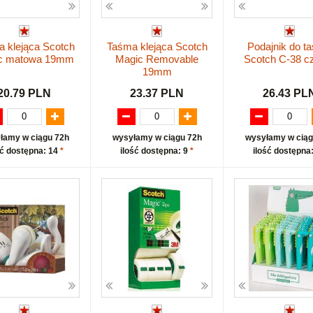
 klejąca Scotch
Taśma klejąca Scotch
Podajnik do t
c matowa 19mm
Magic Removable
Scotch C-38 c
19mm
20.79 PLN
23.37 PLN
26.43 PL
łamy w ciągu 72h
wysyłamy w ciągu 72h
wysyłamy w ciąg
ść dostępna: 14
*
ilość dostępna: 9
*
ilość dostępna