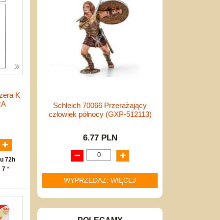
zera K
RA
Schleich 70066 Przerażający
człowiek północy (GXP-512113)
N
6.77 PLN
u 72h
: 7
*
WYPRZEDAŻ: WIĘCEJ