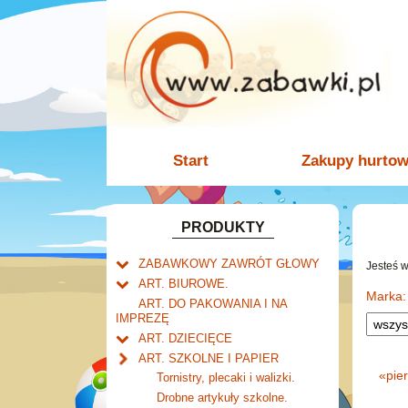
Start
Zakupy hurto
PRODUKTY
ZABAWKOWY ZAWRÓT GŁOWY
Jesteś 
Welly.
ART. BIUROWE.
motory.
Marka:
Mały naukowiec.
Kalendarze.
ART. DO PAKOWANIA I NA
samochody.
Biurkowe
IMPREZĘ
Zabawki dla chłopców.
Dziurkacze i zszywacze.
cybertransformacja
Książkowe
ART. DZIECIĘCE
Akcesoria dla lalek.
Klipy i spinacze.
Artykuły drogeryjne.
Wieloletnie
ART. SZKOLNE I PAPIER
Korektory.
Produkty dla mamy i
Ścienne
«
pie
Tornistry, plecaki i walizki.
Skoroszyty, teczki i segregatory.
niemowlaka.
Zdzieraki
Drobne artykuły szkolne.