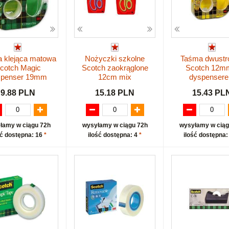
 klejąca matowa
Nożyczki szkolne
Taśma dwustr
cotch Magic
Scotch zaokrąglone
Scotch 12m
spenser 19mm
12cm mix
dyspenser
9.88 PLN
15.18 PLN
15.43 PL
łamy w ciągu 72h
wysyłamy w ciągu 72h
wysyłamy w ciąg
ść dostępna: 16
*
ilość dostępna: 4
*
ilość dostępna: