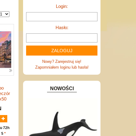
Login:
Hasło:
Nowy? Zarejestruj się!
Zapomniałem loginu lub hasła!
po
NOWOŚCI
eczór
x50
N
u 72h
: 5
*