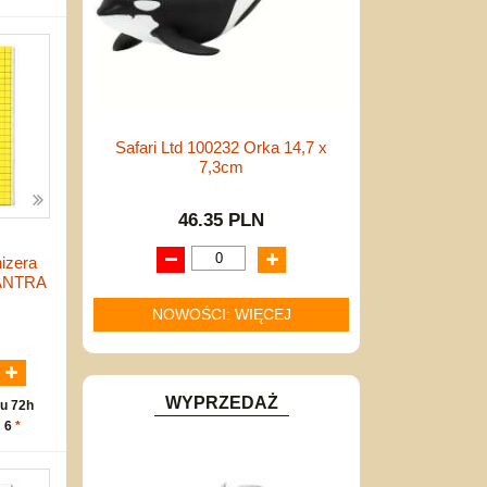
Safari Ltd 100232 Orka 14,7 x
7,3cm
46.35 PLN
izera
 ANTRA
NOWOŚCI: WIĘCEJ
N
WYPRZEDAŻ
u 72h
: 6
*