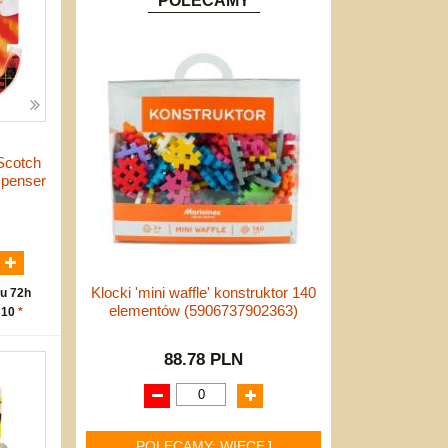
POLECAMY
Scotch
spenser
N
Klocki 'mini waffle' konstruktor 140
u 72h
elementów (5906737902363)
 10
*
88.78 PLN
POLECAMY: WIĘCEJ