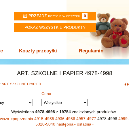
PRZEJDŹ
0
POZYCJE W KOSZYKU:
POKAZ WSZYSTKIE PRODUKTY
we
Koszty przesyłki
Regulamin
ART. SZKOLNE I PAPIER 4978-4998
w:
ART. SZKOLNE I PAPIER
Cena:
Wyświetlono
4978
-
4998
z
19754
znalezionych produktów
rwsza
«
poprzednia
4915-4935
4936-4956
4957-4977
4978-4998
4999
5020-5040
następna
»
ostatnia
»