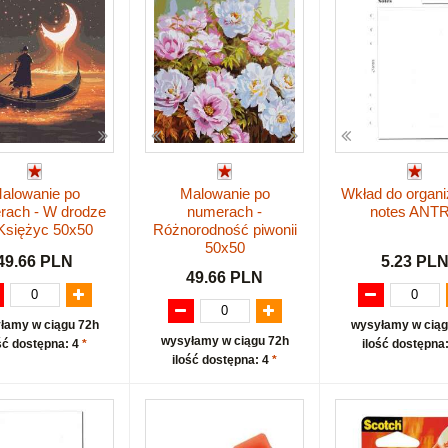
alowanie po
Malowanie po
Wkład do organi
rach - W drodze
numerach -
notes ANT
Księżyc 50x50
Różnorodność piwonii
50x50
49.66 PLN
5.23 PL
49.66 PLN
łamy w ciągu 72h
wysyłamy w ciąg
wysyłamy w ciągu 72h
ść dostępna: 4
*
ilość dostępna
ilość dostępna: 4
*