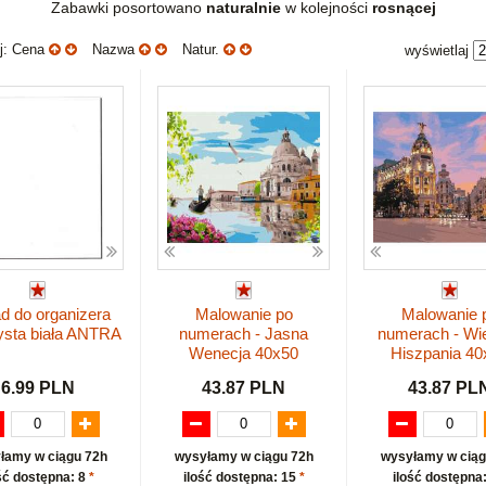
Zabawki posortowano
naturalnie
w kolejności
rosnącej
uj: Cena
Nazwa
Natur.
wyświetlaj
d do organizera
Malowanie po
Malowanie 
ysta biała ANTRA
numerach - Jasna
numerach - Wi
Wenecja 40x50
Hiszpania 40
6.99 PLN
43.87 PLN
43.87 PL
łamy w ciągu 72h
wysyłamy w ciągu 72h
wysyłamy w ciąg
ść dostępna: 8
*
ilość dostępna: 15
*
ilość dostępna