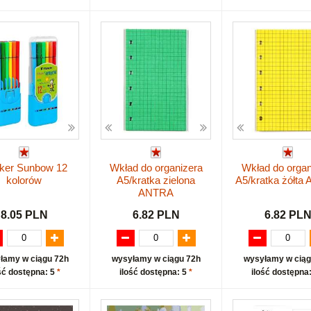
ker Sunbow 12
Wkład do organizera
Wkład do organ
kolorów
A5/kratka zielona
A5/kratka żółta
ANTRA
8.05 PLN
6.82 PLN
6.82 PL
łamy w ciągu 72h
wysyłamy w ciągu 72h
wysyłamy w ciąg
ść dostępna: 5
*
ilość dostępna: 5
*
ilość dostępna