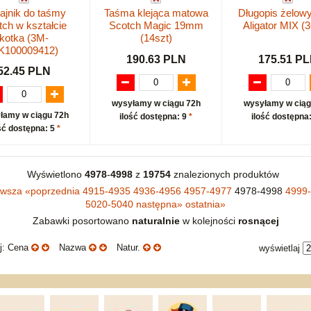
ajnik do taśmy
Taśma klejąca matowa
Długopis żelowy
tch w kształcie
Scotch Magic 19mm
Aligator MIX (3
kotka (3M-
(14szt)
K100009412)
190.63 PLN
175.51 P
52.45 PLN
wysyłamy w ciągu 72h
wysyłamy w ciąg
łamy w ciągu 72h
ilość dostępna: 9
*
ilość dostępna
ść dostępna: 5
*
Wyświetlono
4978
-
4998
z
19754
znalezionych produktów
rwsza
«
poprzednia
4915-4935
4936-4956
4957-4977
4978-4998
4999
5020-5040
następna
»
ostatnia
»
Zabawki posortowano
naturalnie
w kolejności
rosnącej
uj: Cena
Nazwa
Natur.
wyświetlaj