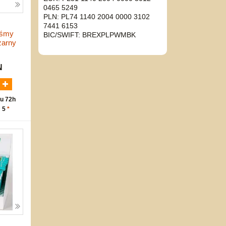
0465 5249
PLN: PL74 1140 2004 0000 3102
7441 6153
aśmy
BIC/SWIFT: BREXPLPWMBK
zarny
N
u 72h
: 5
*