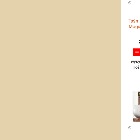
Taśma
Magi
wysy
ilo