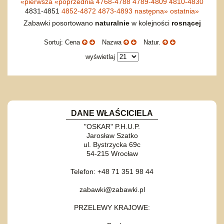
«
pierwsza
«
poprzednia
4768-4788
4789-4809
4810-4830
4831-4851
4852-4872
4873-4893
następna
»
ostatnia
»
Zabawki posortowano
naturalnie
w kolejności
rosnącej
Sortuj: Cena
Nazwa
Natur.
wyświetlaj
DANE WŁAŚCICIELA
"OSKAR" P.H.U.P.
Jarosław Szatko
ul. Bystrzycka 69c
54-215 Wrocław
Telefon: +48 71 351 98 44
zabawki@zabawki.pl
PRZELEWY KRAJOWE: