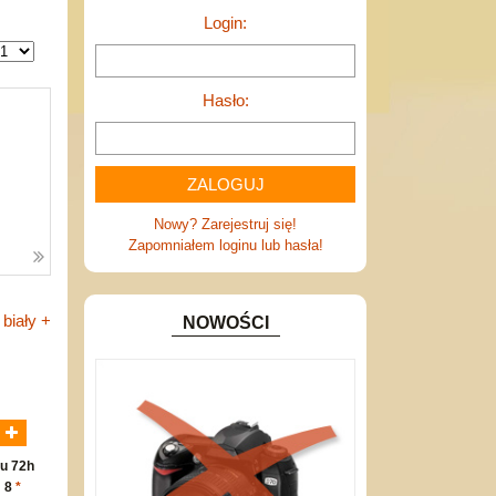
Login:
Hasło:
Nowy? Zarejestruj się!
Zapomniałem loginu lub hasła!
biały +
NOWOŚCI
N
u 72h
: 8
*