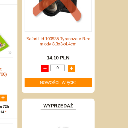
Safari Ltd 100935 Tyranozaur Rex
młody 8,3x3x4,4cm
14.10 PLN
t
700)
NOWOŚCI: WIĘCEJ
N
WYPRZEDAŻ
u 72h
 14
*