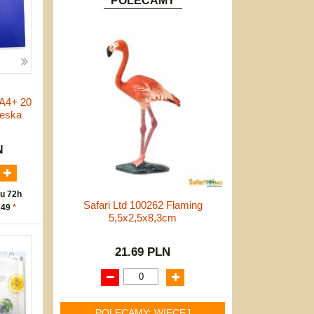
POLECAMY
 A4+ 20
ieska
N
u 72h
Safari Ltd 100262 Flaming
 49
*
5,5x2,5x8,3cm
21.69 PLN
POLECAMY: WIĘCEJ