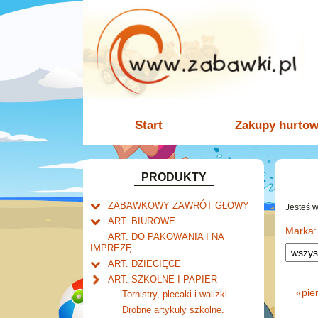
Start
Zakupy hurto
PRODUKTY
ZABAWKOWY ZAWRÓT GŁOWY
Jesteś 
Welly.
ART. BIUROWE.
motory.
Marka:
Mały naukowiec.
Kalendarze.
ART. DO PAKOWANIA I NA
samochody.
Biurkowe
IMPREZĘ
Zabawki dla chłopców.
Dziurkacze i zszywacze.
cybertransformacja
Książkowe
ART. DZIECIĘCE
Akcesoria dla lalek.
Klipy i spinacze.
Artykuły drogeryjne.
Wieloletnie
ART. SZKOLNE I PAPIER
Korektory.
Produkty dla mamy i
Ścienne
«
pie
Tornistry, plecaki i walizki.
Skoroszyty, teczki i segregatory.
niemowlaka.
Zdzieraki
Drobne artykuły szkolne.