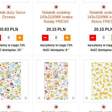
tnik duży Serce
Notatnik ozdobny
Notatnik ozd
Drzewa
143x210/96K kratka
143x210/96K k
Kwiaty FRESH
Morze FRE
65.93 PLN
20.15 PLN
20.15 PL
łamy w ciągu 72h
wysyłamy w ciągu 72h
wysyłamy w ciąg
ść dostępna: 10
*
ilość dostępna: 9
*
ilość dostępna