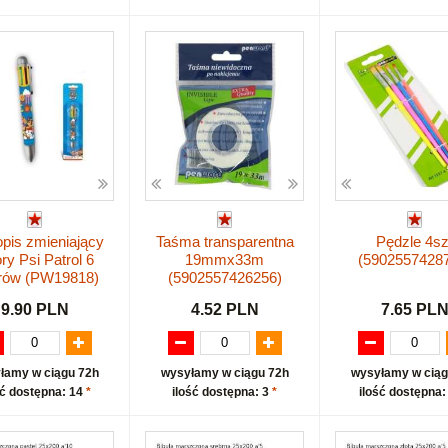
pis zmieniający
Taśma transparentna
Pędzle 4sz
ory Psi Patrol 6
19mmx33m
(5902557428
orów (PW19818)
(5902557426256)
9.90 PLN
4.52 PLN
7.65 PL
łamy w ciągu 72h
wysyłamy w ciągu 72h
wysyłamy w ciąg
ść dostępna: 14
*
ilość dostępna: 3
*
ilość dostępna: