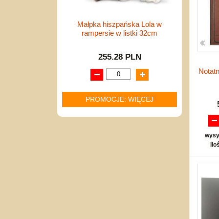
Małpka hiszpańska Lola w
rampersie w listki 32cm
255.28 PLN
Notat
PROMOCJE: WIĘCEJ
wysy
ilo