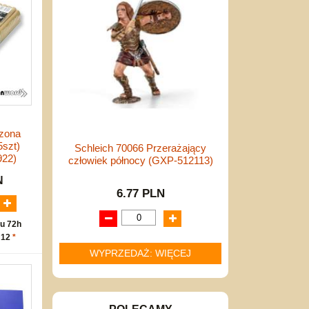
zona
5szt)
Schleich 70066 Przerażający
922)
człowiek północy (GXP-512113)
N
6.77 PLN
u 72h
 12
*
WYPRZEDAŻ: WIĘCEJ