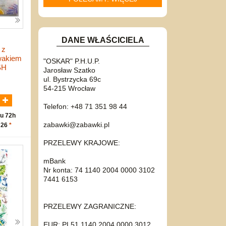
DANE WŁAŚCICIELA
 z
wakiem
"OSKAR" P.H.U.P.
SH
Jarosław Szatko
ul. Bystrzycka 69c
N
54-215 Wrocław
Telefon: +48 71 351 98 44
u 72h
zabawki@zabawki.pl
 26
*
PRZELEWY KRAJOWE:
mBank
Nr konta: 74 1140 2004 0000 3102
7441 6153
PRZELEWY ZAGRANICZNE:
EUR: PL51 1140 2004 0000 3012