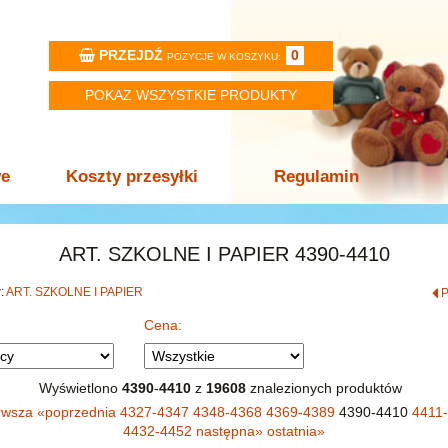
PRZEJDŹ
0
POZYCJE W KOSZYKU:
POKAZ WSZYSTKIE PRODUKTY
we
Koszty przesyłki
Regulamin
ART. SZKOLNE I PAPIER 4390-4410
w:
ART. SZKOLNE I PAPIER
Cena:
Wyświetlono
4390
-
4410
z
19608
znalezionych produktów
rwsza
«
poprzednia
4327-4347
4348-4368
4369-4389
4390-4410
4411
4432-4452
następna
»
ostatnia
»