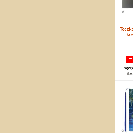
Teczka
ko
wysy
ilo