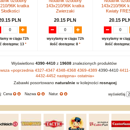
atnik ozdobny
Notatnik ozdobny
Notatnik ozd
210/96K kratka
143x210/96K kratka
143x210/96K k
Słodkości
Zwierzaki
Kwiaty FRE
20.15 PLN
20.15 PLN
20.15 PL
łamy w ciągu 72h
wysyłamy w ciągu 72h
wysyłamy w ciąg
ść dostępna: 13
*
ilość dostępna: 8
*
ilość dostępna
Wyświetlono
4390
-
4410
z
19608
znalezionych produktów
rwsza
«
poprzednia
4327-4347
4348-4368
4369-4389
4390-4410
4411
4432-4452
następna
»
ostatnia
»
Zabawki posortowano
naturalnie
w kolejności
rosnącej
uj: Cena
Nazwa
Natur.
wyświetlaj