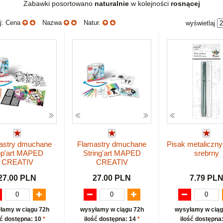
Zabawki posortowano
naturalnie
w kolejności
rosnącej
uj: Cena
Nazwa
Natur.
wyświetlaj
astry dmuchane
Flamastry dmuchane
Pisak metaliczny 
p'art MAPED
String'art MAPED
srebrny
CREATIV
CREATIV
27.00 PLN
27.00 PLN
7.79 PL
łamy w ciągu 72h
wysyłamy w ciągu 72h
wysyłamy w ciąg
ść dostępna: 10
*
ilość dostępna: 14
*
ilość dostępna