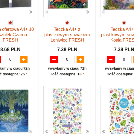
 ofertowa A4+ 10
Teczka A4+ z
Teczka A4+
szulek Czarna
plastikowym suwakiem
plastikowym su
FRESH
Leniwiec FRESH
Koala FRE
8.68 PLN
7.38 PLN
7.38 PL
łamy w ciągu 72h
wysyłamy w ciągu 72h
wysyłamy w ciąg
ść dostępna: 25
*
ilość dostępna: 18
*
ilość dostępna: