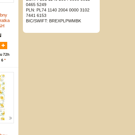
0465 5249
PLN: PL74 1140 2004 0000 3102
obny
7441 6153
ratka
BIC/SWIFT: BREXPLPWMBK
SH
N
u 72h
: 6
*