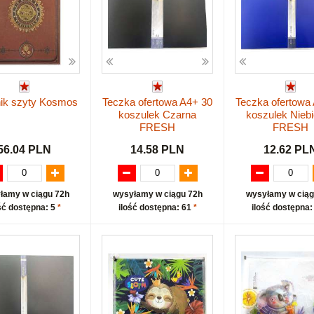
nik szyty Kosmos
Teczka ofertowa A4+ 30
Teczka ofertowa
koszulek Czarna
koszulek Nieb
FRESH
FRESH
56.04 PLN
14.58 PLN
12.62 PL
łamy w ciągu 72h
wysyłamy w ciągu 72h
wysyłamy w ciąg
ść dostępna: 5
*
ilość dostępna: 61
*
ilość dostępna: