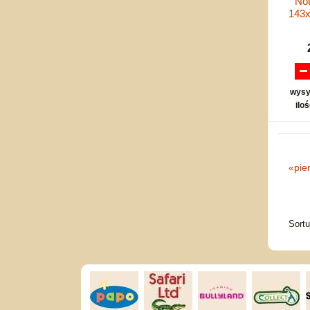
Not
143x
wysy
ilo
«
pie
Sort