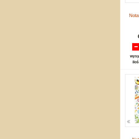
Nota
wysy
ilo