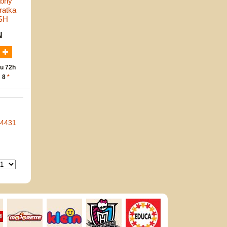
obny
ratka
SH
N
u 72h
: 8
*
-4431