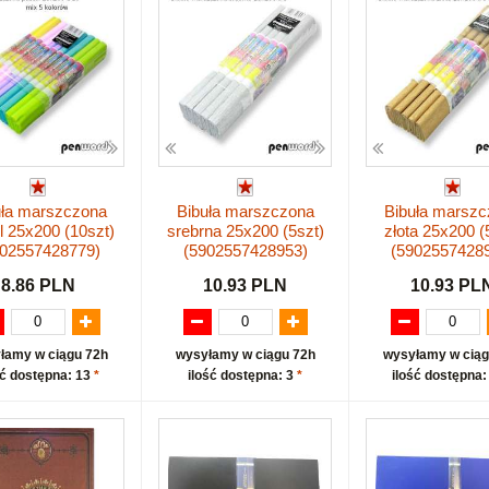
uła marszczona
Bibuła marszczona
Bibuła marszc
l 25x200 (10szt)
srebrna 25x200 (5szt)
złota 25x200 (
902557428779)
(5902557428953)
(5902557428
8.86 PLN
10.93 PLN
10.93 PL
łamy w ciągu 72h
wysyłamy w ciągu 72h
wysyłamy w ciąg
ść dostępna: 13
*
ilość dostępna: 3
*
ilość dostępna: