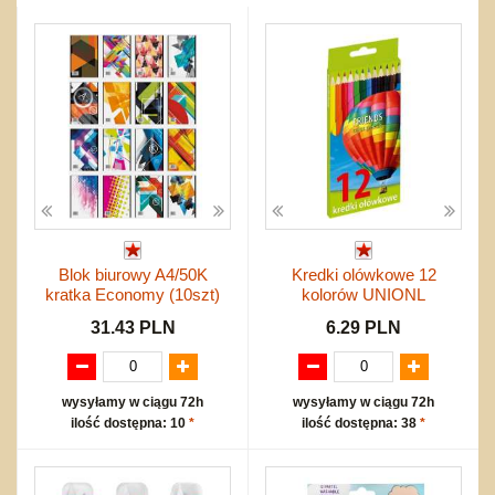
Przygodowe i podróżnicze
nożne
Torby, plecaki, portmonetki
inne
Inne
Do ciągnięcia lub do pchania
Edukacyjne i puzzle
Akcesoria sportowe
do siatkówki
Okolicznościowe i świąteczne
Karuzelki
Mebelki
do koszykówki
Nowości
Dźwiekowe
Maty do zabawy
Inne
Wyprzedaż
Bajkowe
Do rozkręcania
Promocje
Inne
Bąki
Pojazdy
Inne
Start
Zakupy hurtowe
Koszty przesyłki
Blok biurowy A4/50K
Kredki olówkowe 12
Regulamin
kratka Economy (10szt)
kolorów UNIONL
Kontakt
31.43 PLN
6.29 PLN
Mapa produktów
wysyłamy w ciągu 72h
wysyłamy w ciągu 72h
ilość dostępna: 10
*
ilość dostępna: 38
*