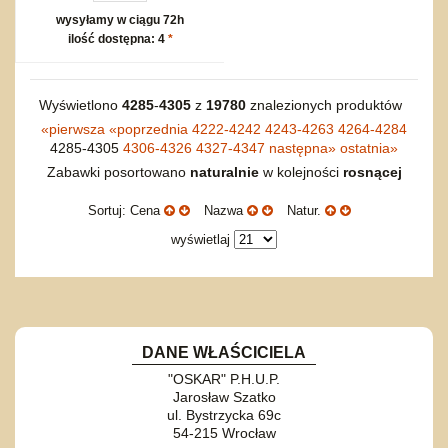
wysyłamy w ciągu 72h
ilość dostępna: 4
*
Wyświetlono
4285
-
4305
z
19780
znalezionych produktów
«
pierwsza
«
poprzednia
4222-4242
4243-4263
4264-4284
4285-4305
4306-4326
4327-4347
następna
»
ostatnia
»
Zabawki posortowano
naturalnie
w kolejności
rosnącej
Sortuj: Cena
Nazwa
Natur.
wyświetlaj
DANE WŁAŚCICIELA
"OSKAR" P.H.U.P.
Jarosław Szatko
ul. Bystrzycka 69c
54-215 Wrocław