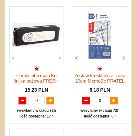
Przygodowe i podróżnicze
nożne
Torby, plecaki, portmonetki
inne
Inne
Do ciągnięcia lub do pchania
Edukacyjne i puzzle
Akcesoria sportowe
do siatkówki
Okolicznościowe i świąteczne
Karuzelki
Mebelki
do koszykówki
Nowości
Dźwiekowe
Maty do zabawy
Inne
Wyprzedaż
Bajkowe
Do rozkręcania
Promocje
Inne
Bąki
Pojazdy
Inne
Start
Zakupy hurtowe
Koszty przesyłki
Piórnik tuba mała Kot
Zestaw kreślarski z linijką
Regulamin
linijka beżowa FRESH
20cm MemoBe PRATEL
Kontakt
15.23 PLN
6.18 PLN
Mapa produktów
wysyłamy w ciągu 72h
wysyłamy w ciągu 72h
ilość dostępna: 17
*
ilość dostępna: 6
*