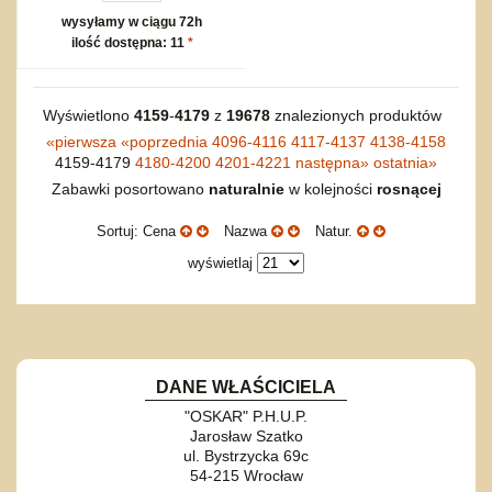
wysyłamy w ciągu 72h
ilość dostępna: 11
*
Wyświetlono
4159
-
4179
z
19678
znalezionych produktów
«
pierwsza
«
poprzednia
4096-4116
4117-4137
4138-4158
4159-4179
4180-4200
4201-4221
następna
»
ostatnia
»
Zabawki posortowano
naturalnie
w kolejności
rosnącej
Sortuj: Cena
Nazwa
Natur.
wyświetlaj
DANE WŁAŚCICIELA
"OSKAR" P.H.U.P.
Jarosław Szatko
ul. Bystrzycka 69c
54-215 Wrocław