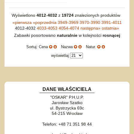
Wyświetlono
4012
-
4032
z
19724
znalezionych produktów
«
pierwsza
«
poprzednia
3949-3969
3970-3990
3991-4011
4012-4032
4033-4053
4054-4074
następna
»
ostatnia
»
Zabawki posortowano
naturalnie
w kolejności
rosnącej
Sortuj: Cena
Nazwa
Natur.
wyświetlaj
DANE WŁAŚCICIELA
"OSKAR" P.H.U.P.
Jarosław Szatko
ul. Bystrzycka 69c
54-215 Wrocław
Telefon: +48 71 351 98 44