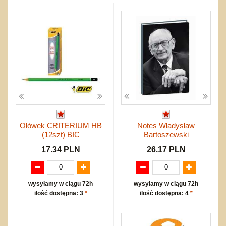
Przygodowe i podróżnicze
nożne
Torby, plecaki, portmonetki
inne
Inne
Do ciągnięcia lub do pchania
Edukacyjne i puzzle
Akcesoria sportowe
do siatkówki
Okolicznościowe i świąteczne
Karuzelki
Mebelki
do koszykówki
Nowości
Dźwiekowe
Maty do zabawy
Inne
Wyprzedaż
Bajkowe
Do rozkręcania
Promocje
Inne
Bąki
Pojazdy
Inne
Start
Zakupy hurtowe
Koszty przesyłki
Ołówek CRITERIUM HB
Notes Władysław
Regulamin
(12szt) BIC
Bartoszewski
Kontakt
17.34 PLN
26.17 PLN
Mapa produktów
wysyłamy w ciągu 72h
wysyłamy w ciągu 72h
ilość dostępna: 3
*
ilość dostępna: 4
*