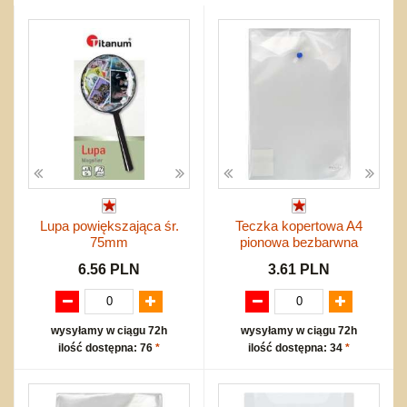
Przygodowe i podróżnicze
nożne
Torby, plecaki, portmonetki
inne
Inne
Do ciągnięcia lub do pchania
Edukacyjne i puzzle
Akcesoria sportowe
do siatkówki
Okolicznościowe i świąteczne
Karuzelki
Mebelki
do koszykówki
Nowości
Dźwiekowe
Maty do zabawy
Inne
Wyprzedaż
Bajkowe
Do rozkręcania
Promocje
Inne
Bąki
Pojazdy
Inne
Start
Zakupy hurtowe
Koszty przesyłki
Lupa powiększająca śr.
Teczka kopertowa A4
Regulamin
75mm
pionowa bezbarwna
Kontakt
6.56 PLN
3.61 PLN
Mapa produktów
wysyłamy w ciągu 72h
wysyłamy w ciągu 72h
ilość dostępna: 76
*
ilość dostępna: 34
*