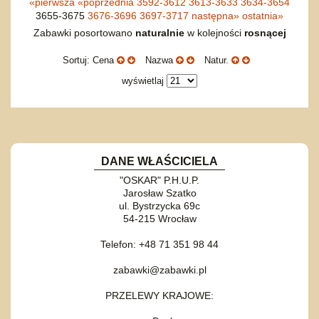
«
pierwsza
«
poprzednia
3592-3612
3613-3633
3634-3654
3655-3675
3676-3696
3697-3717
następna
»
ostatnia
»
Zabawki posortowano
naturalnie
w kolejności
rosnącej
Sortuj: Cena
Nazwa
Natur.
wyświetlaj
DANE WŁAŚCICIELA
"OSKAR" P.H.U.P.
Jarosław Szatko
ul. Bystrzycka 69c
54-215 Wrocław
Telefon: +48 71 351 98 44
zabawki@zabawki.pl
PRZELEWY KRAJOWE: