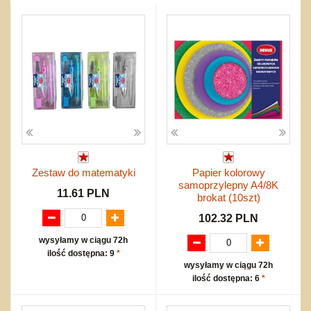
Przygodowe i podróżnicze
nożne
Torby, plecaki, portmonetki
inne
Inne
Do ciągnięcia lub do pchania
Edukacyjne i puzzle
Akcesoria sportowe
do siatkówki
Okolicznościowe i świąteczne
Karuzelki
Mebelki
do koszykówki
Nowości
Dźwiekowe
Maty do zabawy
Inne
Wyprzedaż
Bajkowe
Do rozkręcania
Promocje
Inne
Bąki
Pojazdy
Inne
Start
Zakupy hurtowe
Koszty przesyłki
Zestaw do matematyki
Papier kolorowy
Regulamin
samoprzylepny A4/8K
Kontakt
11.61 PLN
brokat (10szt)
Mapa produktów
102.32 PLN
wysyłamy w ciągu 72h
ilość dostępna: 9
*
wysyłamy w ciągu 72h
ilość dostępna: 6
*