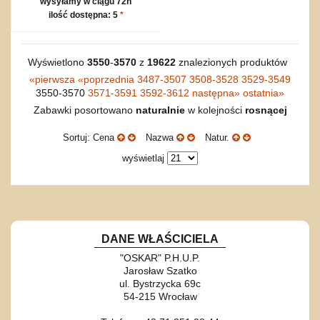
wysyłamy w ciągu 72h
ilość dostępna: 5
*
Wyświetlono
3550
-
3570
z
19622
znalezionych produktów
«
pierwsza
«
poprzednia
3487-3507
3508-3528
3529-3549
3550-3570
3571-3591
3592-3612
następna
»
ostatnia
»
Zabawki posortowano
naturalnie
w kolejności
rosnącej
Sortuj: Cena
Nazwa
Natur.
wyświetlaj
DANE WŁAŚCICIELA
"OSKAR" P.H.U.P.
Jarosław Szatko
ul. Bystrzycka 69c
54-215 Wrocław