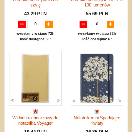
szyję
100 lumenów
43.29 PLN
55.69 PLN
wysyłamy w ciągu 72h
wysyłamy w ciągu 72h
ilość dostępna: 9
*
ilość dostępna: 6
*
Wkład kalendarzowy do
Notatnik mini Spadające
notatnika Voyager
Kwiaty
19.44 PLN
36.85 PLN