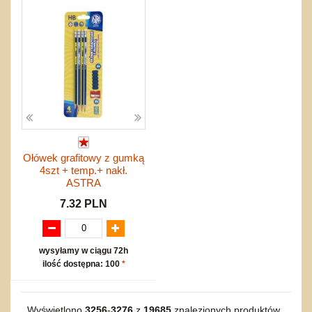
Ołówek grafitowy z gumką
4szt + temp.+ nakł.
ASTRA
7.32 PLN
wysyłamy w ciągu 72h
ilość dostępna: 100
*
Wyświetlono
3256
-
3276
z
19685
znalezionych produktów