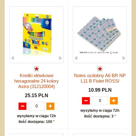
Przygodowe i podróżnicze
nożne
Torby, plecaki, portmonetki
inne
Inne
Do ciągnięcia lub do pchania
Edukacyjne i puzzle
Akcesoria sportowe
do siatkówki
Okolicznościowe i świąteczne
Karuzelki
Mebelki
do koszykówki
Nowości
Dźwiekowe
Maty do zabawy
Inne
Wyprzedaż
Bajkowe
Do rozkręcania
Promocje
Inne
Bąki
Pojazdy
Inne
Start
Zakupy hurtowe
Koszty przesyłki
Kredki ołówkowe
Notes ozdobny A6 BR NP
Regulamin
hexagonalne 24 kolory
L11 B Fiolet ROSSI
Kontakt
Astra (312120004)
10.99 PLN
Mapa produktów
25.15 PLN
wysyłamy w ciągu 72h
wysyłamy w ciągu 72h
ilość dostępna: 3
*
ilość dostępna: 100
*