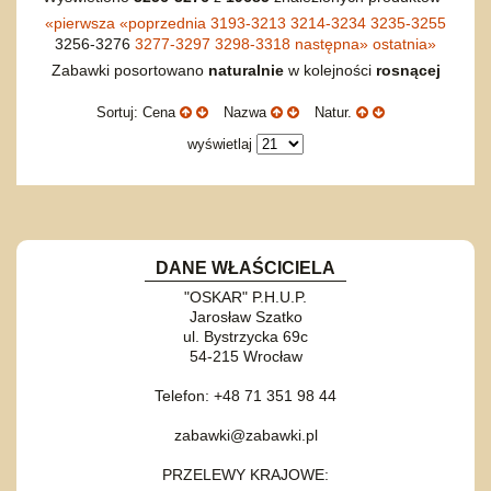
«
pierwsza
«
poprzednia
3193-3213
3214-3234
3235-3255
3256-3276
3277-3297
3298-3318
następna
»
ostatnia
»
Zabawki posortowano
naturalnie
w kolejności
rosnącej
Sortuj: Cena
Nazwa
Natur.
wyświetlaj
DANE WŁAŚCICIELA
"OSKAR" P.H.U.P.
Jarosław Szatko
ul. Bystrzycka 69c
54-215 Wrocław
Telefon: +48 71 351 98 44
zabawki@zabawki.pl
PRZELEWY KRAJOWE: