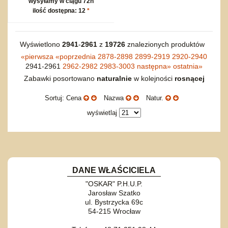
wysyłamy w ciągu 72h
ilość dostępna: 12
*
Wyświetlono
2941
-
2961
z
19726
znalezionych produktów
«
pierwsza
«
poprzednia
2878-2898
2899-2919
2920-2940
2941-2961
2962-2982
2983-3003
następna
»
ostatnia
»
Zabawki posortowano
naturalnie
w kolejności
rosnącej
Sortuj: Cena
Nazwa
Natur.
wyświetlaj
DANE WŁAŚCICIELA
"OSKAR" P.H.U.P.
Jarosław Szatko
ul. Bystrzycka 69c
54-215 Wrocław