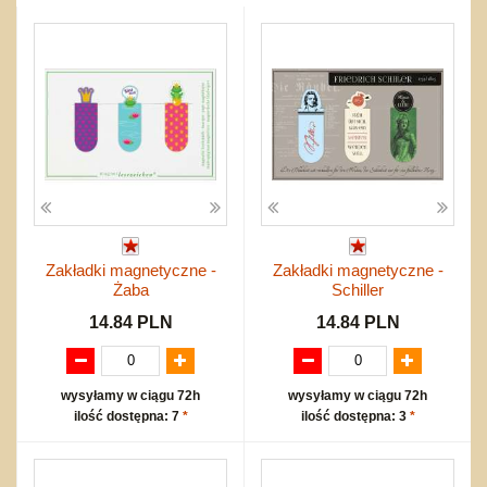
Przygodowe i podróżnicze
nożne
Torby, plecaki, portmonetki
inne
Inne
Do ciągnięcia lub do pchania
Edukacyjne i puzzle
Akcesoria sportowe
do siatkówki
Okolicznościowe i świąteczne
Karuzelki
Mebelki
do koszykówki
Nowości
Dźwiekowe
Maty do zabawy
Inne
Wyprzedaż
Bajkowe
Do rozkręcania
Promocje
Inne
Bąki
Pojazdy
Inne
Start
Zakupy hurtowe
Koszty przesyłki
Zakładki magnetyczne -
Zakładki magnetyczne -
Regulamin
Żaba
Schiller
Kontakt
14.84 PLN
14.84 PLN
Mapa produktów
wysyłamy w ciągu 72h
wysyłamy w ciągu 72h
ilość dostępna: 7
*
ilość dostępna: 3
*