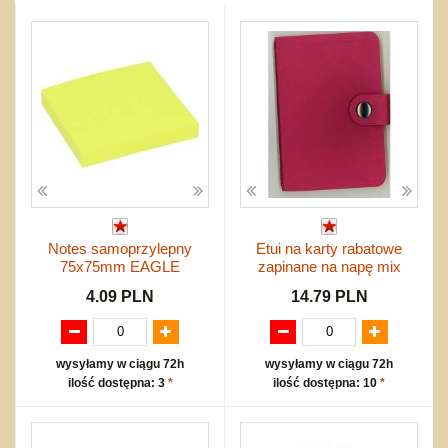
Przygodowe i podróżnicze
nożne
Torby, plecaki, portmonetki
inne
Inne
Do ciągnięcia lub do pchania
Edukacyjne i puzzle
Akcesoria sportowe
do siatkówki
Okolicznościowe i świąteczne
Karuzelki
Mebelki
do koszykówki
Nowości
Dźwiekowe
Maty do zabawy
Inne
Wyprzedaż
Bajkowe
Do rozkręcania
Promocje
Inne
Bąki
Pojazdy
Inne
Start
Zakupy hurtowe
Koszty przesyłki
Notes samoprzylepny
Etui na karty rabatowe
Regulamin
75x75mm EAGLE
zapinane na napę mix
Kontakt
4.09 PLN
14.79 PLN
Mapa produktów
wysyłamy w ciągu 72h
wysyłamy w ciągu 72h
ilość dostępna: 3
*
ilość dostępna: 10
*