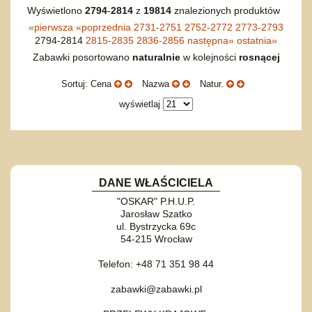
Wyświetlono
2794
-
2814
z
19814
znalezionych produktów
«
pierwsza
«
poprzednia
2731-2751
2752-2772
2773-2793
2794-2814
2815-2835
2836-2856
następna
»
ostatnia
»
Zabawki posortowano
naturalnie
w kolejności
rosnącej
Sortuj: Cena
Nazwa
Natur.
wyświetlaj
DANE WŁAŚCICIELA
"OSKAR" P.H.U.P.
Jarosław Szatko
ul. Bystrzycka 69c
54-215 Wrocław
Telefon: +48 71 351 98 44
zabawki@zabawki.pl