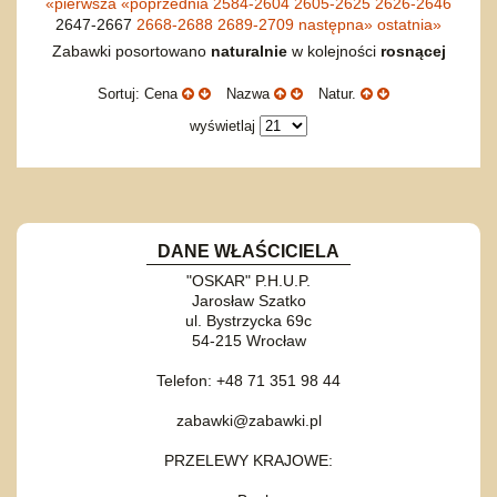
«
pierwsza
«
poprzednia
2584-2604
2605-2625
2626-2646
2647-2667
2668-2688
2689-2709
następna
»
ostatnia
»
Zabawki posortowano
naturalnie
w kolejności
rosnącej
Sortuj: Cena
Nazwa
Natur.
wyświetlaj
DANE WŁAŚCICIELA
"OSKAR" P.H.U.P.
Jarosław Szatko
ul. Bystrzycka 69c
54-215 Wrocław
Telefon: +48 71 351 98 44
zabawki@zabawki.pl
PRZELEWY KRAJOWE: