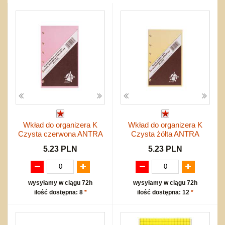
Przygodowe i podróżnicze
nożne
Torby, plecaki, portmonetki
inne
Inne
Do ciągnięcia lub do pchania
Edukacyjne i puzzle
Akcesoria sportowe
do siatkówki
Okolicznościowe i świąteczne
Karuzelki
Mebelki
do koszykówki
Nowości
Dźwiekowe
Maty do zabawy
Inne
Wyprzedaż
Bajkowe
Do rozkręcania
Promocje
Inne
Bąki
Pojazdy
Inne
Start
Zakupy hurtowe
Koszty przesyłki
Wkład do organizera K
Wkład do organizera K
Regulamin
Czysta czerwona ANTRA
Czysta żółta ANTRA
Kontakt
5.23 PLN
5.23 PLN
Mapa produktów
wysyłamy w ciągu 72h
wysyłamy w ciągu 72h
ilość dostępna: 8
*
ilość dostępna: 12
*