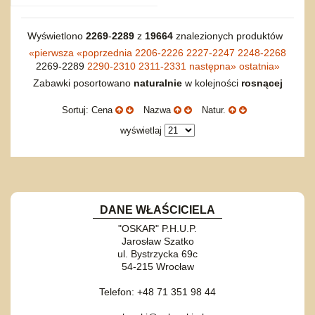
Wyświetlono
2269
-
2289
z
19664
znalezionych produktów
«
pierwsza
«
poprzednia
2206-2226
2227-2247
2248-2268
2269-2289
2290-2310
2311-2331
następna
»
ostatnia
»
Zabawki posortowano
naturalnie
w kolejności
rosnącej
Sortuj: Cena
Nazwa
Natur.
wyświetlaj
DANE WŁAŚCICIELA
"OSKAR" P.H.U.P.
Jarosław Szatko
ul. Bystrzycka 69c
54-215 Wrocław
Telefon: +48 71 351 98 44