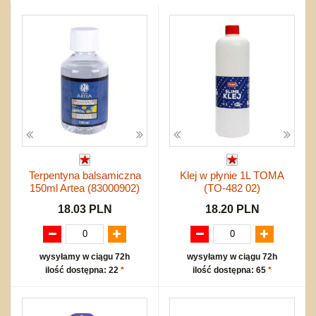
Przygodowe i podróżnicze
nożne
Torby, plecaki, portmonetki
inne
Inne
Do ciągnięcia lub do pchania
Edukacyjne i puzzle
Akcesoria sportowe
do siatkówki
Okolicznościowe i świąteczne
Karuzelki
Mebelki
do koszykówki
Nowości
Dźwiekowe
Maty do zabawy
Inne
Wyprzedaż
Bajkowe
Do rozkręcania
Promocje
Inne
Bąki
Pojazdy
Inne
Start
Zakupy hurtowe
Koszty przesyłki
Terpentyna balsamiczna
Klej w płynie 1L TOMA
Regulamin
150ml Artea (83000902)
(TO-482 02)
Kontakt
18.03 PLN
18.20 PLN
Mapa produktów
wysyłamy w ciągu 72h
wysyłamy w ciągu 72h
ilość dostępna: 22
*
ilość dostępna: 65
*