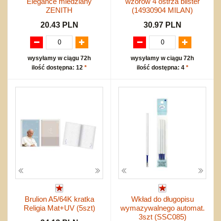
Elegance miedziany
wzorów 4 ostrza blister
ZENITH
(14930904 MILAN)
20.43 PLN
30.97 PLN
wysyłamy w ciągu 72h
wysyłamy w ciągu 72h
ilość dostępna: 12
*
ilość dostępna: 4
*
Brulion A5/64K kratka
Wkład do długopisu
Religia Mat+UV (5szt)
wymazywalnego automat.
3szt (SSC085)