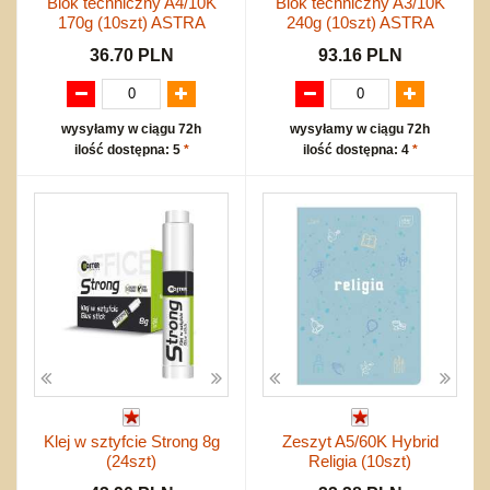
Blok techniczny A4/10K
Blok techniczny A3/10K
170g (10szt) ASTRA
240g (10szt) ASTRA
36.70 PLN
93.16 PLN
wysyłamy w ciągu 72h
wysyłamy w ciągu 72h
ilość dostępna: 5
*
ilość dostępna: 4
*
Klej w sztyfcie Strong 8g
Zeszyt A5/60K Hybrid
(24szt)
Religia (10szt)