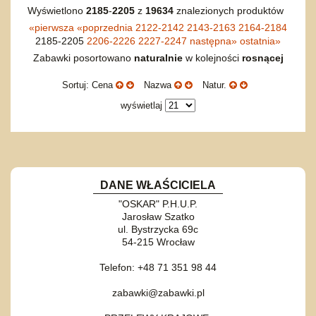
Wyświetlono
2185
-
2205
z
19634
znalezionych produktów
«
pierwsza
«
poprzednia
2122-2142
2143-2163
2164-2184
2185-2205
2206-2226
2227-2247
następna
»
ostatnia
»
Zabawki posortowano
naturalnie
w kolejności
rosnącej
Sortuj: Cena
Nazwa
Natur.
wyświetlaj
DANE WŁAŚCICIELA
"OSKAR" P.H.U.P.
Jarosław Szatko
ul. Bystrzycka 69c
54-215 Wrocław
Telefon: +48 71 351 98 44
zabawki@zabawki.pl