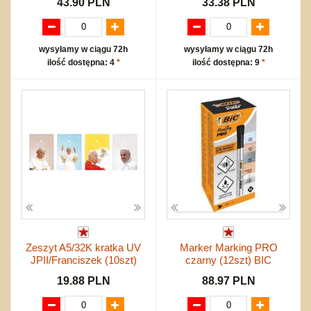
43.90 PLN
33.38 PLN
wysyłamy w ciągu 72h
wysyłamy w ciągu 72h
ilość dostępna: 4
*
ilość dostępna: 9
*
Zeszyt A5/32K kratka UV
Marker Marking PRO
JPII/Franciszek (10szt)
czarny (12szt) BIC
19.88 PLN
88.97 PLN