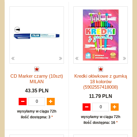
Przygodowe i podróżnicze
nożne
Torby, plecaki, portmonetki
inne
Inne
Do ciągnięcia lub do pchania
Edukacyjne i puzzle
Akcesoria sportowe
do siatkówki
Okolicznościowe i świąteczne
Karuzelki
Mebelki
do koszykówki
Nowości
Dźwiekowe
Maty do zabawy
Inne
Wyprzedaż
Bajkowe
Do rozkręcania
Promocje
Inne
Bąki
Pojazdy
Inne
Start
Zakupy hurtowe
Koszty przesyłki
CD Marker czarny (10szt)
Kredki ołówkowe z gumką
Regulamin
MILAN
18 kolorów
Kontakt
(5902557418008)
43.35 PLN
Mapa produktów
11.79 PLN
wysyłamy w ciągu 72h
wysyłamy w ciągu 72h
ilość dostępna: 3
*
ilość dostępna: 16
*