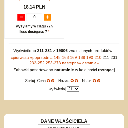
18.14 PLN
wysyłamy w ciągu 72h
ilość dostępna: 7
*
Wyświetlono
211
-
231
z
19606
znalezionych produktów
«
pierwsza
«
poprzednia
148-168
169-189
190-210
211-231
232-252
253-273
następna
»
ostatnia
»
Zabawki posortowano
naturalnie
w kolejności
rosnącej
Sortuj: Cena
Nazwa
Natur.
wyświetlaj
DANE WŁAŚCICIELA