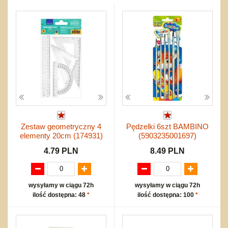
Przygodowe i podróżnicze
nożne
Torby, plecaki, portmonetki
inne
Inne
Do ciągnięcia lub do pchania
Edukacyjne i puzzle
Akcesoria sportowe
do siatkówki
Okolicznościowe i świąteczne
Karuzelki
Mebelki
do koszykówki
Nowości
Dźwiekowe
Maty do zabawy
Inne
Wyprzedaż
Bajkowe
Do rozkręcania
Promocje
Inne
Bąki
Pojazdy
Inne
Start
Zakupy hurtowe
Koszty przesyłki
Zestaw geometryczny 4
Pędzelki 6szt BAMBINO
Regulamin
elementy 20cm (174931)
(5903235001697)
Kontakt
4.79 PLN
8.49 PLN
Mapa produktów
wysyłamy w ciągu 72h
wysyłamy w ciągu 72h
ilość dostępna: 48
*
ilość dostępna: 100
*