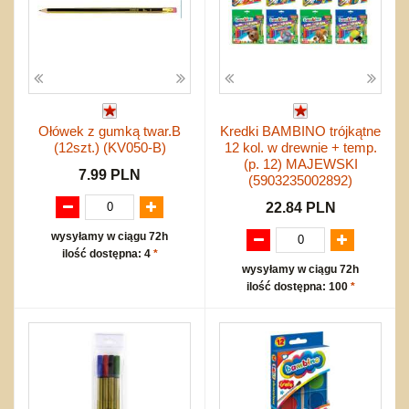
Ołówek z gumką twar.B
Kredki BAMBINO trójkątne
(12szt.) (KV050-B)
12 kol. w drewnie + temp.
(p. 12) MAJEWSKI
7.99 PLN
(5903235002892)
22.84 PLN
wysyłamy w ciągu 72h
ilość dostępna: 4
*
wysyłamy w ciągu 72h
ilość dostępna: 100
*