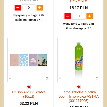
PENMATE
15.17 PLN
wysyłamy w ciągu 72h
ilość dostępna: 37
*
wysyłamy w ciągu 72h
ilość dostępna: 8
*
Brulion A6/96K kratka
Farba szkolna butelka
(10szt)
500ml limonkowa ASTRA
(301217006)
63.22 PLN