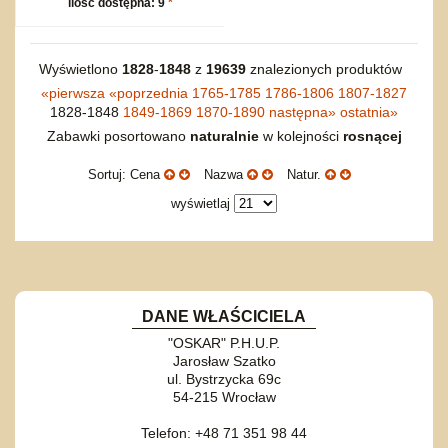
ilość dostępna: 9
*
Wyświetlono
1828
-
1848
z
19639
znalezionych produktów
«
pierwsza
«
poprzednia
1765-1785
1786-1806
1807-1827
1828-1848
1849-1869
1870-1890
następna
»
ostatnia
»
Zabawki posortowano
naturalnie
w kolejności
rosnącej
Sortuj: Cena
Nazwa
Natur.
wyświetlaj
DANE WŁAŚCICIELA
"OSKAR" P.H.U.P.
Jarosław Szatko
ul. Bystrzycka 69c
54-215 Wrocław
Telefon: +48 71 351 98 44