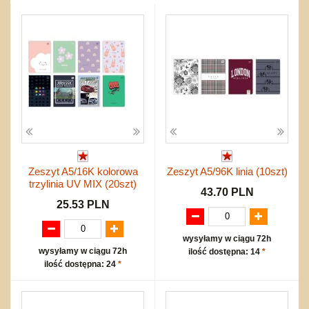
Przygodowe i podróżnicze
nożne
Torby, plecaki, portmonetki
inne
Inne
Do ciągnięcia lub do pchania
Edukacyjne i puzzle
Akcesoria sportowe
do siatkówki
Okolicznościowe i świąteczne
Karuzelki
Mebelki
do koszykówki
Nowości
Dźwiekowe
Maty do zabawy
Inne
Wyprzedaż
Bajkowe
Do rozkręcania
Promocje
Inne
Bąki
Pojazdy
Inne
Start
Zakupy hurtowe
Koszty przesyłki
Zeszyt A5/16K kolorowa
Zeszyt A5/96K linia (10szt)
Regulamin
trzylinia UV MIX (20szt)
Kontakt
43.70 PLN
25.53 PLN
Mapa produktów
wysyłamy w ciągu 72h
wysyłamy w ciągu 72h
ilość dostępna: 14
*
ilość dostępna: 24
*