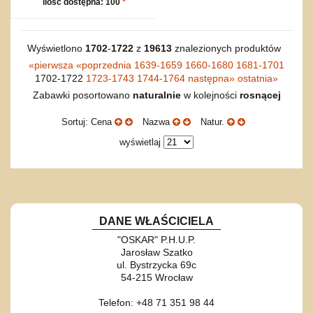
ilość dostępna: 100
*
Wyświetlono
1702
-
1722
z
19613
znalezionych produktów
«
pierwsza
«
poprzednia
1639-1659
1660-1680
1681-1701
1702-1722
1723-1743
1744-1764
następna
»
ostatnia
»
Zabawki posortowano
naturalnie
w kolejności
rosnącej
Sortuj: Cena
Nazwa
Natur.
wyświetlaj
DANE WŁAŚCICIELA
"OSKAR" P.H.U.P.
Jarosław Szatko
ul. Bystrzycka 69c
54-215 Wrocław
Telefon: +48 71 351 98 44