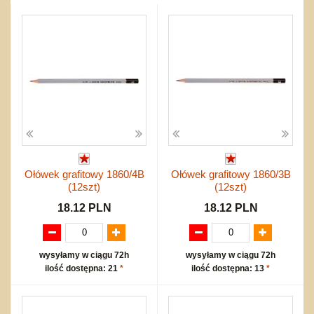
Przygodowe i podróżnicze
nożne
Torby, plecaki, portmonetki
inne
Inne
Do ciągnięcia lub do pchania
Edukacyjne i puzzle
Akcesoria sportowe
do siatkówki
Okolicznościowe i świąteczne
Karuzelki
Mebelki
do koszykówki
Nowości
Dźwiekowe
Maty do zabawy
Inne
Wyprzedaż
Bajkowe
Do rozkręcania
Promocje
Inne
Bąki
Pojazdy
Inne
Start
Zakupy hurtowe
Koszty przesyłki
Ołówek grafitowy 1860/4B
Ołówek grafitowy 1860/3B
Regulamin
(12szt)
(12szt)
Kontakt
18.12 PLN
18.12 PLN
Mapa produktów
wysyłamy w ciągu 72h
wysyłamy w ciągu 72h
ilość dostępna: 21
*
ilość dostępna: 13
*