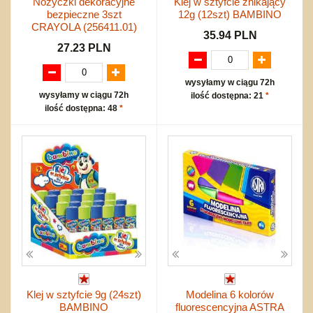
Nożyczki dekoracyjne
Klej w sztyfcie znikający
bezpieczne 3szt
12g (12szt) BAMBINO
CRAYOLA (256411.01)
35.94 PLN
27.23 PLN
wysyłamy w ciągu 72h
wysyłamy w ciągu 72h
ilość dostępna: 21
*
ilość dostępna: 48
*
Klej w sztyfcie 9g (24szt)
Modelina 6 kolorów
BAMBINO
fluorescencyjna ASTRA