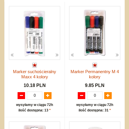
Przygodowe i podróżnicze
nożne
Torby, plecaki, portmonetki
inne
Inne
Do ciągnięcia lub do pchania
Edukacyjne i puzzle
Akcesoria sportowe
do siatkówki
Okolicznościowe i świąteczne
Karuzelki
Mebelki
do koszykówki
Nowości
Dźwiekowe
Maty do zabawy
Inne
Wyprzedaż
Bajkowe
Do rozkręcania
Promocje
Inne
Bąki
Pojazdy
Inne
Start
Zakupy hurtowe
Koszty przesyłki
Marker suchościeralny
Marker Permanentny M 4
Regulamin
Maxx 4 kolory
kolory
Kontakt
10.18 PLN
9.85 PLN
Mapa produktów
wysyłamy w ciągu 72h
wysyłamy w ciągu 72h
ilość dostępna: 13
*
ilość dostępna: 31
*