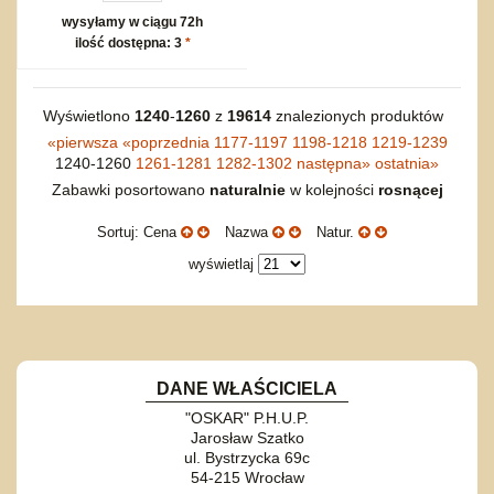
wysyłamy w ciągu 72h
ilość dostępna: 3
*
Wyświetlono
1240
-
1260
z
19614
znalezionych produktów
«
pierwsza
«
poprzednia
1177-1197
1198-1218
1219-1239
1240-1260
1261-1281
1282-1302
następna
»
ostatnia
»
Zabawki posortowano
naturalnie
w kolejności
rosnącej
Sortuj: Cena
Nazwa
Natur.
wyświetlaj
DANE WŁAŚCICIELA
"OSKAR" P.H.U.P.
Jarosław Szatko
ul. Bystrzycka 69c
54-215 Wrocław