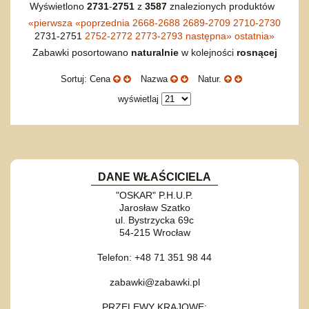
Wyświetlono
2731
-
2751
z
3587
znalezionych produktów
«
pierwsza
«
poprzednia
2668-2688
2689-2709
2710-2730
2731-2751
2752-2772
2773-2793
następna
»
ostatnia
»
Zabawki posortowano
naturalnie
w kolejności
rosnącej
Sortuj: Cena
Nazwa
Natur.
wyświetlaj
DANE WŁAŚCICIELA
"OSKAR" P.H.U.P.
Jarosław Szatko
ul. Bystrzycka 69c
54-215 Wrocław
Telefon: +48 71 351 98 44
zabawki@zabawki.pl
PRZELEWY KRAJOWE: