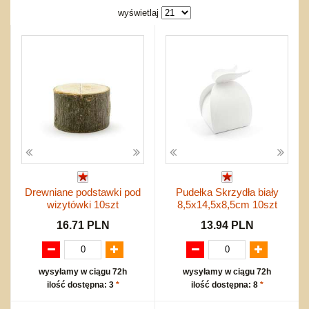
Bajkowe
Do rozkręcania
wyświetlaj
Promocje
Inne
Bąki
Pojazdy
Inne
Start
Zakupy hurtowe
Koszty przesyłki
Regulamin
Kontakt
Mapa produktów
Drewniane podstawki pod
Pudełka Skrzydła biały
wizytówki 10szt
8,5x14,5x8,5cm 10szt
16.71 PLN
13.94 PLN
wysyłamy w ciągu 72h
wysyłamy w ciągu 72h
ilość dostępna: 3
*
ilość dostępna: 8
*