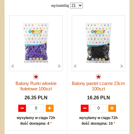
Bajkowe
Do rozkręcania
wyświetlaj
Promocje
Inne
Bąki
Pojazdy
Inne
Start
Zakupy hurtowe
Koszty przesyłki
Regulamin
Kontakt
Mapa produktów
Balony Rurki włoskie
Balony pastel czarne 23cm
fioletowe 100szt
100szt
26.35 PLN
16.26 PLN
wysyłamy w ciągu 72h
wysyłamy w ciągu 72h
ilość dostępna: 4
*
ilość dostępna: 10
*