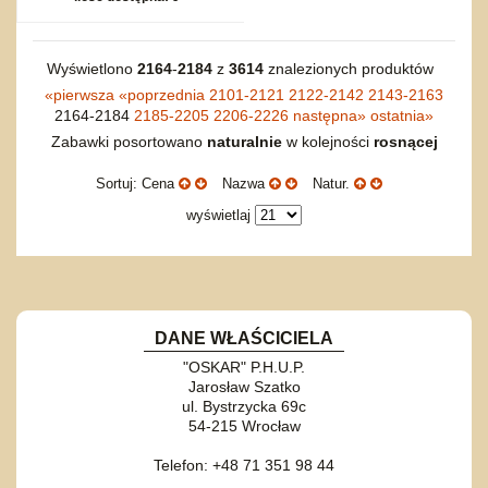
Wyświetlono
2164
-
2184
z
3614
znalezionych produktów
«
pierwsza
«
poprzednia
2101-2121
2122-2142
2143-2163
2164-2184
2185-2205
2206-2226
następna
»
ostatnia
»
Zabawki posortowano
naturalnie
w kolejności
rosnącej
Sortuj: Cena
Nazwa
Natur.
wyświetlaj
DANE WŁAŚCICIELA
"OSKAR" P.H.U.P.
Jarosław Szatko
ul. Bystrzycka 69c
54-215 Wrocław
Telefon: +48 71 351 98 44