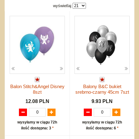
Bajkowe
Do rozkręcania
wyświetlaj
Promocje
Inne
Bąki
Pojazdy
Inne
Start
Zakupy hurtowe
Koszty przesyłki
Regulamin
Kontakt
Mapa produktów
Balon Stitch&Angel Disney
Balony B&C bukiet
8szt
srebrno-czarny 45cm 7szt
12.08 PLN
9.93 PLN
wysyłamy w ciągu 72h
wysyłamy w ciągu 72h
ilość dostępna: 3
*
ilość dostępna: 6
*