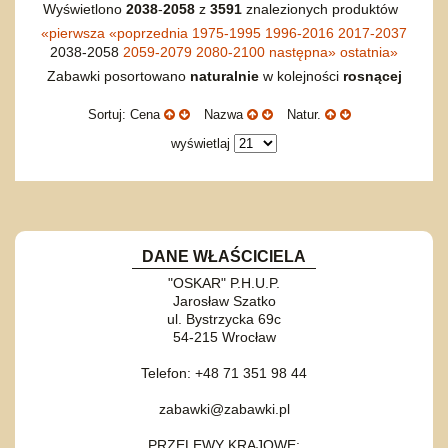
Wyświetlono
2038
-
2058
z
3591
znalezionych produktów
«
pierwsza
«
poprzednia
1975-1995
1996-2016
2017-2037
2038-2058
2059-2079
2080-2100
następna
»
ostatnia
»
Zabawki posortowano
naturalnie
w kolejności
rosnącej
Sortuj: Cena
Nazwa
Natur.
wyświetlaj
DANE WŁAŚCICIELA
"OSKAR" P.H.U.P.
Jarosław Szatko
ul. Bystrzycka 69c
54-215 Wrocław
Telefon: +48 71 351 98 44
zabawki@zabawki.pl
PRZELEWY KRAJOWE: