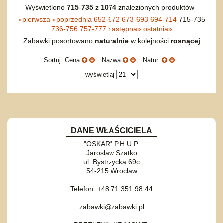
Wyświetlono
715
-
735
z
1074
znalezionych produktów
«
pierwsza
«
poprzednia
652-672
673-693
694-714
715-735
736-756
757-777
następna
»
ostatnia
»
Zabawki posortowano
naturalnie
w kolejności
rosnącej
Sortuj: Cena
Nazwa
Natur.
wyświetlaj
DANE WŁAŚCICIELA
"OSKAR" P.H.U.P.
Jarosław Szatko
ul. Bystrzycka 69c
54-215 Wrocław
Telefon: +48 71 351 98 44
zabawki@zabawki.pl