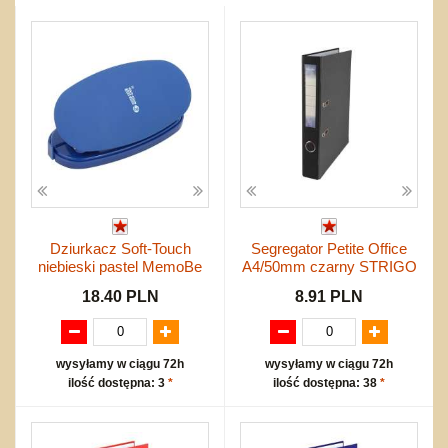
do siatkówki
Okolicznościowe i świąteczne
Karuzelki
Mebelki
do koszykówki
Nowości
Dźwiekowe
Maty do zabawy
Inne
Wyprzedaż
Bajkowe
Do rozkręcania
Promocje
Inne
Bąki
Pojazdy
Inne
Start
Zakupy hurtowe
Koszty przesyłki
Regulamin
Dziurkacz Soft-Touch
Segregator Petite Office
Kontakt
niebieski pastel MemoBe
A4/50mm czarny STRIGO
Mapa produktów
18.40 PLN
8.91 PLN
wysyłamy w ciągu 72h
wysyłamy w ciągu 72h
ilość dostępna: 3
*
ilość dostępna: 38
*