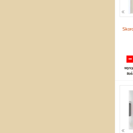
Skor
wysy
ilo