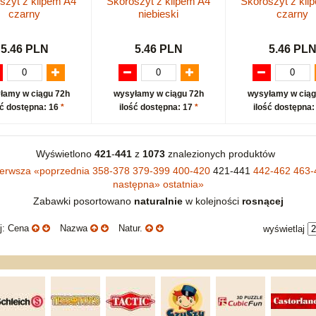
szyt z klipem A4
Skoroszyt z klipem A4
Skoroszyt z kli
czarny
niebieski
czarny
5.46 PLN
5.46 PLN
5.46 PL
łamy w ciągu 72h
wysyłamy w ciągu 72h
wysyłamy w ciąg
ść dostępna: 16
*
ilość dostępna: 17
*
ilość dostępna:
Wyświetlono
421
-
441
z
1073
znalezionych produktów
ierwsza
«
poprzednia
358-378
379-399
400-420
421-441
442-462
463-
następna
»
ostatnia
»
Zabawki posortowano
naturalnie
w kolejności
rosnącej
uj: Cena
Nazwa
Natur.
wyświetlaj