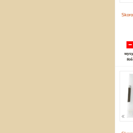
Skoro
wysy
ilo