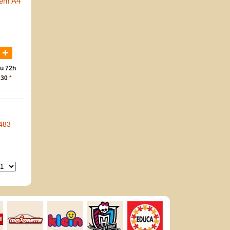
pem A4
N
u 72h
 30
*
483