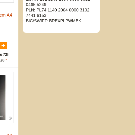
0465 5249
PLN: PL74 1140 2004 0000 3102
pem A4
7441 6153
BIC/SWIFT: BREXPLPWMBK
N
u 72h
 20
*