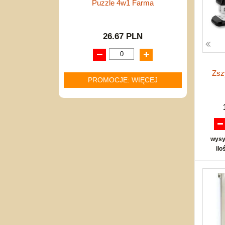
Puzzle 4w1 Farma
26.67 PLN
Zsz
PROMOCJE: WIĘCEJ
wysy
ilo