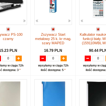
ywacz PS-100
Zszywacz Start
Kalkulator nauk
czarny
metalowy 25 k. kr mag.
funkcji biały. 
szary MAPED
(159110WBL M
15.23 PLN
16.79 PLN
90.44 PL
łamy w ciągu 72h
wysyłamy w ciągu 72h
wysyłamy w ciąg
ść dostępna: 3
*
ilość dostępna: 5
*
ilość dostępna