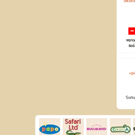
Skoro
wysy
ilo
«
p
Sort