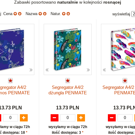
Zabawki posortowano
naturalnie
w kolejności
rosnącej
uj: Cena
Nazwa
Natur.
wyświetlaj
gregator A4/2
Segregator A4/2
Segregator A4/2
mos PENMATE
dżungla PENMATE
PENMAT
13.73 PLN
13.73 PLN
13.73 PL
łamy w ciągu 72h
wysyłamy w ciągu 72h
wysyłamy w ciąg
ść dostępna: 18
*
ilość dostępna: 3
*
ilość dostępna: