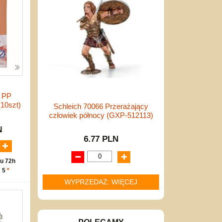
4 PP
10szt)
Schleich 70066 Przerażający
człowiek północy (GXP-512113)
N
6.77 PLN
u 72h
: 5
*
WYPRZEDAŻ: WIĘCEJ