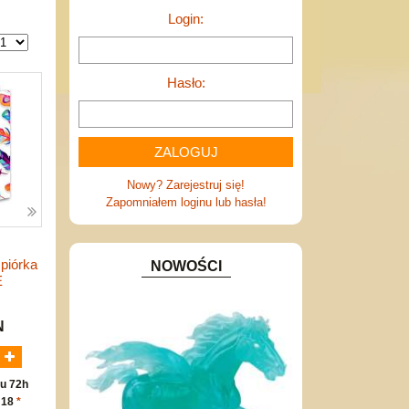
Login:
Hasło:
Nowy? Zarejestruj się!
Zapomniałem loginu lub hasła!
 piórka
NOWOŚCI
E
N
u 72h
 18
*