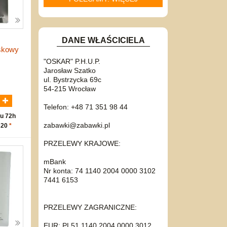
DANE WŁAŚCICIELA
skowy
"OSKAR" P.H.U.P.
Jarosław Szatko
ul. Bystrzycka 69c
N
54-215 Wrocław
Telefon: +48 71 351 98 44
u 72h
zabawki@zabawki.pl
 20
*
PRZELEWY KRAJOWE:
mBank
Nr konta: 74 1140 2004 0000 3102
7441 6153
PRZELEWY ZAGRANICZNE:
EUR: PL51 1140 2004 0000 3012