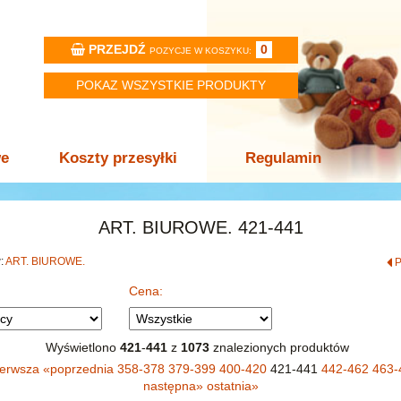
PRZEJDŹ
0
POZYCJE W KOSZYKU:
POKAZ WSZYSTKIE PRODUKTY
we
Koszty przesyłki
Regulamin
ART. BIUROWE. 421-441
w:
ART. BIUROWE.
Cena:
Wyświetlono
421
-
441
z
1073
znalezionych produktów
ierwsza
«
poprzednia
358-378
379-399
400-420
421-441
442-462
463-
następna
»
ostatnia
»