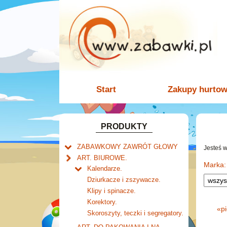
Start
Zakupy hurto
PRODUKTY
ZABAWKOWY ZAWRÓT GŁOWY
Jesteś 
Welly.
ART. BIUROWE.
motory.
Marka:
Mały naukowiec.
Kalendarze.
samochody.
Biurkowe
Zabawki dla chłopców.
Dziurkacze i zszywacze.
cybertransformacja
Książkowe
Akcesoria dla lalek.
Klipy i spinacze.
Wieloletnie
Korektory.
«
p
Ścienne
Skoroszyty, teczki i segregatory.
Zdzieraki