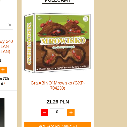
POLECAMY
owy 240
MILAN
ILAN)
N
u 72h
Gra'ABINO' Mrowisko (GXP-
: 6
*
704239)
21.26 PLN
POLECAMY: WIĘCEJ