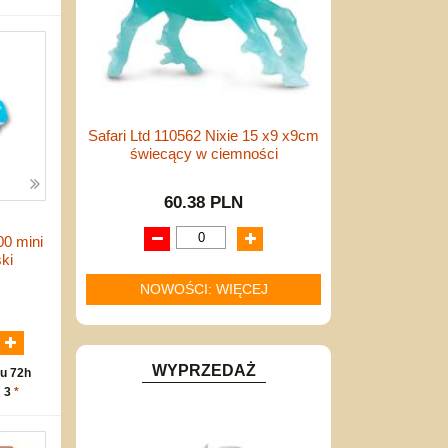
Safari Ltd 110562 Nixie 15 x9 x9cm
świecący w ciemności
60.38 PLN
0 mini
ki
NOWOŚCI: WIĘCEJ
N
WYPRZEDAŻ
u 72h
: 3
*