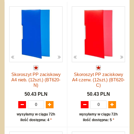
do siatkówki
Okolicznościowe i świąteczne
Karuzelki
Mebelki
do koszykówki
Nowości
Dźwiekowe
Maty do zabawy
Inne
Wyprzedaż
Bajkowe
Do rozkręcania
Promocje
Inne
Bąki
Pojazdy
Inne
Start
Zakupy hurtowe
Koszty przesyłki
Regulamin
Skoroszyt PP zaciskowy
Skoroszyt PP zaciskowy
Kontakt
A4 nieb. (12szt.) (BT620-
A4 czerw. (12szt.) (BT620-
Mapa produktów
N)
C)
50.43 PLN
50.43 PLN
wysyłamy w ciągu 72h
wysyłamy w ciągu 72h
ilość dostępna: 4
*
ilość dostępna: 5
*