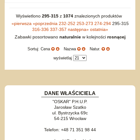
Wyświetlono
295
-
315
z
1074
znalezionych produktów
«
pierwsza
«
poprzednia
232-252
253-273
274-294
295-315
316-336
337-357
następna
»
ostatnia
»
Zabawki posortowano
naturalnie
w kolejności
rosnącej
Sortuj: Cena
Nazwa
Natur.
wyświetlaj
DANE WŁAŚCICIELA
"OSKAR" P.H.U.P.
Jarosław Szatko
ul. Bystrzycka 69c
54-215 Wrocław
Telefon: +48 71 351 98 44