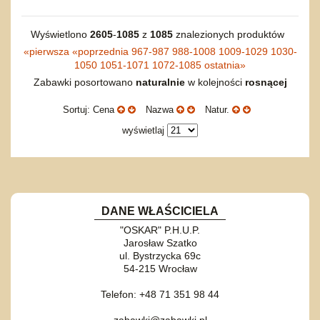
do siatkówki
Okolicznościowe i świąteczne
Karuzelki
Mebelki
do koszykówki
Nowości
Dźwiekowe
Maty do zabawy
Inne
Wyświetlono
2605
-
1085
z
1085
znalezionych produktów
Wyprzedaż
Bajkowe
Do rozkręcania
«
pierwsza
«
poprzednia
967-987
988-1008
1009-1029
1030-
Promocje
Inne
Bąki
1050
1051-1071
1072-1085
ostatnia
»
Zabawki posortowano
naturalnie
w kolejności
rosnącej
Pojazdy
Inne
Start
Sortuj: Cena
Nazwa
Natur.
Zakupy hurtowe
wyświetlaj
Koszty przesyłki
Regulamin
Kontakt
Mapa produktów
DANE WŁAŚCICIELA
"OSKAR" P.H.U.P.
Jarosław Szatko
ul. Bystrzycka 69c
54-215 Wrocław
Telefon: +48 71 351 98 44
zabawki@zabawki.pl