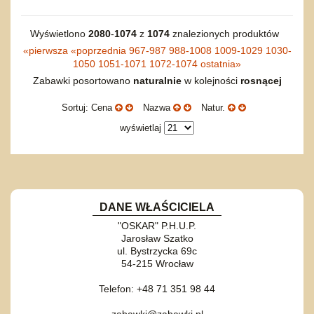
do siatkówki
Okolicznościowe i świąteczne
Karuzelki
Mebelki
do koszykówki
Nowości
Dźwiekowe
Maty do zabawy
Inne
Wyświetlono
2080
-
1074
z
1074
znalezionych produktów
Wyprzedaż
Bajkowe
Do rozkręcania
«
pierwsza
«
poprzednia
967-987
988-1008
1009-1029
1030-
Promocje
Inne
Bąki
1050
1051-1071
1072-1074
ostatnia
»
Zabawki posortowano
naturalnie
w kolejności
rosnącej
Pojazdy
Inne
Start
Sortuj: Cena
Nazwa
Natur.
Zakupy hurtowe
wyświetlaj
Koszty przesyłki
Regulamin
Kontakt
Mapa produktów
DANE WŁAŚCICIELA
"OSKAR" P.H.U.P.
Jarosław Szatko
ul. Bystrzycka 69c
54-215 Wrocław
Telefon: +48 71 351 98 44
zabawki@zabawki.pl