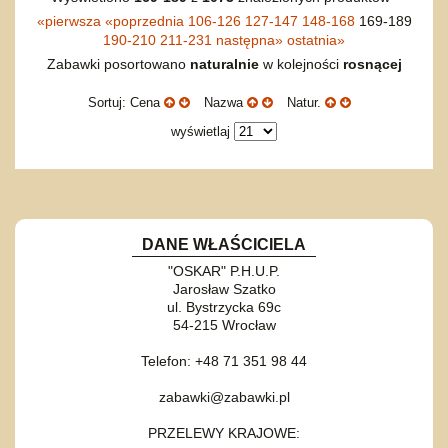
«
pierwsza
«
poprzednia
106-126
127-147
148-168
169-189
190-210
211-231
następna
»
ostatnia
»
Zabawki posortowano
naturalnie
w kolejności
rosnącej
Sortuj: Cena
Nazwa
Natur.
wyświetlaj
DANE WŁAŚCICIELA
"OSKAR" P.H.U.P.
Jarosław Szatko
ul. Bystrzycka 69c
54-215 Wrocław
Telefon: +48 71 351 98 44
zabawki@zabawki.pl
PRZELEWY KRAJOWE: