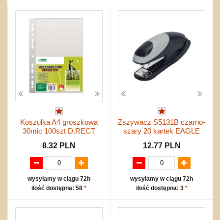
do siatkówki
Okolicznościowe i świąteczne
Karuzelki
Mebelki
do koszykówki
Nowości
Dźwiekowe
Maty do zabawy
Inne
Wyprzedaż
Bajkowe
Do rozkręcania
Promocje
Inne
Bąki
Pojazdy
Inne
Start
Zakupy hurtowe
Koszty przesyłki
Regulamin
Koszulka A4 groszkowa
Zszywacz S5131B czarno-
Kontakt
30mic 100szt D.RECT
szary 20 kartek EAGLE
Mapa produktów
8.32 PLN
12.77 PLN
wysyłamy w ciągu 72h
wysyłamy w ciągu 72h
ilość dostępna: 58
*
ilość dostępna: 3
*