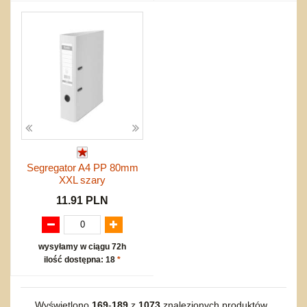
Segregator A4 PP 80mm
XXL szary
11.91 PLN
wysyłamy w ciągu 72h
ilość dostępna: 18
*
Wyświetlono
169
-
189
z
1073
znalezionych produktów