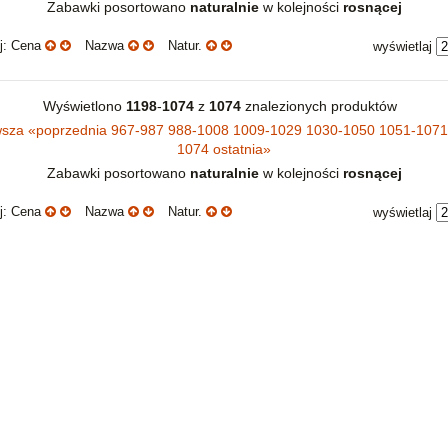
Zabawki posortowano
naturalnie
w kolejności
rosnącej
uj: Cena
Nazwa
Natur.
wyświetlaj
Wyświetlono
1198
-
1074
z
1074
znalezionych produktów
wsza
«
poprzednia
967-987
988-1008
1009-1029
1030-1050
1051-107
1074
ostatnia
»
Zabawki posortowano
naturalnie
w kolejności
rosnącej
uj: Cena
Nazwa
Natur.
wyświetlaj