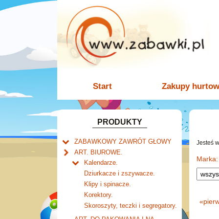
Start
Zakupy hurto
PRODUKTY
ZABAWKOWY ZAWRÓT GŁOWY
Jesteś 
Welly.
ART. BIUROWE.
motory.
Marka:
Mały naukowiec.
Kalendarze.
samochody.
Biurkowe
Zabawki dla chłopców.
Dziurkacze i zszywacze.
cybertransformacja
Książkowe
Akcesoria dla lalek.
Klipy i spinacze.
Wieloletnie
Korektory.
«
pier
Ścienne
Skoroszyty, teczki i segregatory.
Zdzieraki