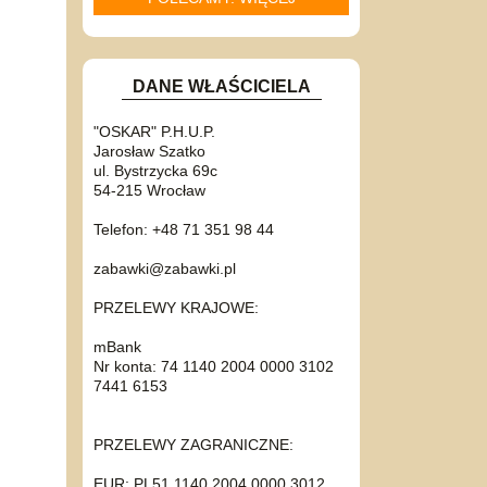
DANE WŁAŚCICIELA
"OSKAR" P.H.U.P.
Jarosław Szatko
ul. Bystrzycka 69c
54-215 Wrocław
Telefon: +48 71 351 98 44
zabawki@zabawki.pl
PRZELEWY KRAJOWE:
mBank
Nr konta: 74 1140 2004 0000 3102
7441 6153
PRZELEWY ZAGRANICZNE:
EUR: PL51 1140 2004 0000 3012