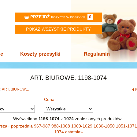
PRZEJDŹ
0
POZYCJE W KOSZYKU:
POKAZ WSZYSTKIE PRODUKTY
we
Koszty przesyłki
Regulamin
ART. BIUROWE. 1198-1074
w:
ART. BIUROWE.
Cena:
Wyświetlono
1198
-
1074
z
1074
znalezionych produktów
wsza
«
poprzednia
967-987
988-1008
1009-1029
1030-1050
1051-107
1074
ostatnia
»