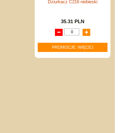
Dziurkacz C216 niebieski
35.31 PLN
PROMOCJE: WIĘCEJ