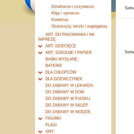
Dziurkacze i zszywacze.
Sort
Klipy i spinacze.
Korektory.
Skoroszyty, teczki i segregatory.
ART. DO PAKOWANIA I NA
IMPREZĘ
ART. DZIECIĘCE
Artykuły drogeryjne.
Sort
ART. SZKOLNE I PAPIER
Produkty dla mamy i
Tornistry, plecaki i walizki.
BAŃKI MYDLANE.
niemowlaka.
Drobne artykuły szkolne.
BATERIE
Piórniki i teczki
DLA CHŁOPCÓW
Piórniki bez wyposażenia.
Piśmiennicze i plastyczne
Do kieszeni ....
DLA DZIEWCZYNEK
Tuby i saszetki.
Nożyczki.
Tablice i globusy
Garaże i warsztaty
Ulubieni przyjaciele
DO ZABAWY W LEKARZA.
Teczki.
Markery i zakreślacze.
Taśmy klejące i kleje
Tory samochodowe i kolejki
Akcesoria młodej damy
DO ZABAWY W DOM.
Pozostałe.
Kredki ołówkowe i świecowe.
akcesoria
Notatniki, zeszyty i segregatory
Transformery i roboty
Inne
DO ZABAWY W PIASKU.
Farby i pędzle.
Zeszyty 16 kartek
inne transformery
Zabawki militarne
DO ZABAWY W SKLEP.
Flamastry i cienkopisy
Zeszyty 32 kartkowe
pistolety i karabiny
Inne dla chłopców
DO ZABAWY W WODZIE.
Ołówki, gumki i temperówki
Zeszyty 60 kartkowe
zestawy
FIGURKI
Bloki i papiery kolorowe.
Zeszyty 80-96 kartkowe
inne militarne
Dla najmłodszych
FLAGI
Długopisy, pióra i wkłady
Notatniki i kołonotatniki
Zwierzęta
GRY.