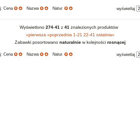
uj: Cena
Nazwa
Natur.
wyświetlaj
Wyświetlono
274
-
41
z
41
znalezionych produktów
«
pierwsza
«
poprzednia
1-21
22-41
ostatnia
»
Zabawki posortowano
naturalnie
w kolejności
rosnącej
uj: Cena
Nazwa
Natur.
wyświetlaj