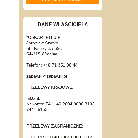
DANE WŁAŚCICIELA
"OSKAR" P.H.U.P.
Jarosław Szatko
ul. Bystrzycka 69c
54-215 Wrocław
Telefon: +48 71 351 98 44
zabawki@zabawki.pl
PRZELEWY KRAJOWE:
mBank
Nr konta: 74 1140 2004 0000 3102
7441 6153
PRZELEWY ZAGRANICZNE:
EUR: PL51 1140 2004 0000 3012