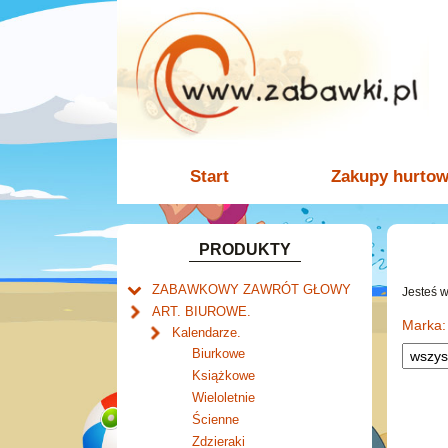
Start
Zakupy hurto
PRODUKTY
ZABAWKOWY ZAWRÓT GŁOWY
Jesteś 
Welly.
ART. BIUROWE.
motory.
Marka:
Mały naukowiec.
Kalendarze.
samochody.
Zabawki dla chłopców.
Biurkowe
cybertransformacja
Akcesoria dla lalek.
Książkowe
Wieloletnie
Ścienne
Zdzieraki