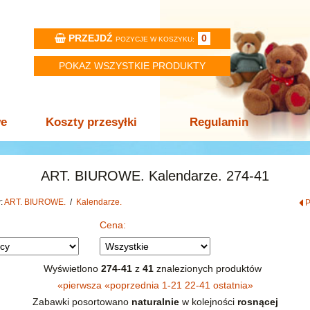
PRZEJDŹ
0
POZYCJE W KOSZYKU:
POKAZ WSZYSTKIE PRODUKTY
we
Koszty przesyłki
Regulamin
ART. BIUROWE. Kalendarze. 274-41
w:
ART. BIUROWE.
/
Kalendarze.
Cena:
Wyświetlono
274
-
41
z
41
znalezionych produktów
«
pierwsza
«
poprzednia
1-21
22-41
ostatnia
»
Zabawki posortowano
naturalnie
w kolejności
rosnącej