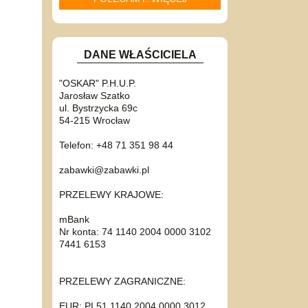
DANE WŁAŚCICIELA
"OSKAR" P.H.U.P.
Jarosław Szatko
ul. Bystrzycka 69c
54-215 Wrocław
Telefon: +48 71 351 98 44
zabawki@zabawki.pl
PRZELEWY KRAJOWE:
mBank
Nr konta: 74 1140 2004 0000 3102
7441 6153
PRZELEWY ZAGRANICZNE:
EUR: PL51 1140 2004 0000 3012