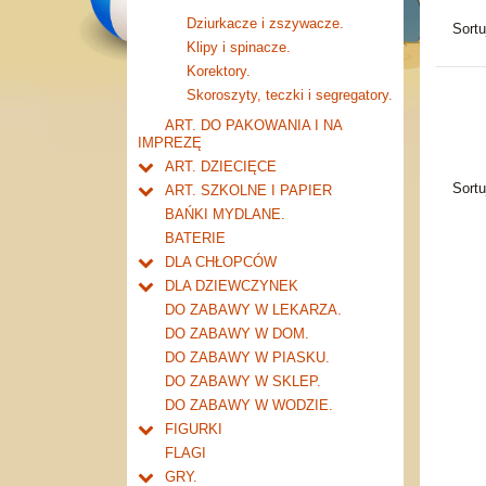
Dziurkacze i zszywacze.
Sort
Klipy i spinacze.
Korektory.
Skoroszyty, teczki i segregatory.
ART. DO PAKOWANIA I NA
IMPREZĘ
ART. DZIECIĘCE
Artykuły drogeryjne.
Sort
ART. SZKOLNE I PAPIER
Produkty dla mamy i
Tornistry, plecaki i walizki.
BAŃKI MYDLANE.
niemowlaka.
Drobne artykuły szkolne.
BATERIE
Piórniki i teczki
DLA CHŁOPCÓW
Piórniki bez wyposażenia.
Piśmiennicze i plastyczne
Do kieszeni ....
DLA DZIEWCZYNEK
Tuby i saszetki.
Nożyczki.
Tablice i globusy
Garaże i warsztaty
Ulubieni przyjaciele
DO ZABAWY W LEKARZA.
Teczki.
Markery i zakreślacze.
Taśmy klejące i kleje
Tory samochodowe i kolejki
Akcesoria młodej damy
DO ZABAWY W DOM.
Pozostałe.
Kredki ołówkowe i świecowe.
akcesoria
Notatniki, zeszyty i segregatory
Transformery i roboty
Inne
DO ZABAWY W PIASKU.
Farby i pędzle.
Zeszyty 16 kartek
inne transformery
Zabawki militarne
DO ZABAWY W SKLEP.
Flamastry i cienkopisy
Zeszyty 32 kartkowe
pistolety i karabiny
Inne dla chłopców
DO ZABAWY W WODZIE.
Ołówki, gumki i temperówki
Zeszyty 60 kartkowe
zestawy
FIGURKI
Bloki i papiery kolorowe.
Zeszyty 80-96 kartkowe
inne militarne
Dla najmłodszych
FLAGI
Długopisy, pióra i wkłady
Notatniki i kołonotatniki
Zwierzęta
GRY.