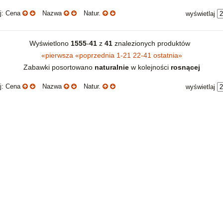
uj: Cena
Nazwa
Natur.
wyświetlaj
Wyświetlono
1555
-
41
z
41
znalezionych produktów
«
pierwsza
«
poprzednia
1-21
22-41
ostatnia
»
Zabawki posortowano
naturalnie
w kolejności
rosnącej
uj: Cena
Nazwa
Natur.
wyświetlaj