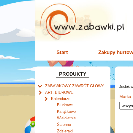
Start
Zakupy hurto
PRODUKTY
ZABAWKOWY ZAWRÓT GŁOWY
Jesteś 
Welly.
ART. BIUROWE.
motory.
Marka:
Mały naukowiec.
Kalendarze.
samochody.
Zabawki dla chłopców.
Biurkowe
cybertransformacja
Akcesoria dla lalek.
Książkowe
Wieloletnie
Ścienne
Zdzieraki