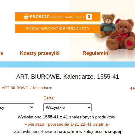
PRZEJDŹ
0
POZYCJE W KOSZYKU:
POKAZ WSZYSTKIE PRODUKTY
we
Koszty przesyłki
Regulamin
ART. BIUROWE. Kalendarze. 1555-41
w:
ART. BIUROWE.
/
Kalendarze.
Cena:
Wyświetlono
1555
-
41
z
41
znalezionych produktów
«
pierwsza
«
poprzednia
1-21
22-41
ostatnia
»
Zabawki posortowano
naturalnie
w kolejności
rosnącej