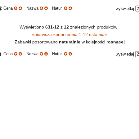
uj: Cena
Nazwa
Natur.
wyświetlaj
Wyświetlono
631
-
12
z
12
znalezionych produktów
«
pierwsza
«
poprzednia
1-12
ostatnia
»
Zabawki posortowano
naturalnie
w kolejności
rosnącej
uj: Cena
Nazwa
Natur.
wyświetlaj