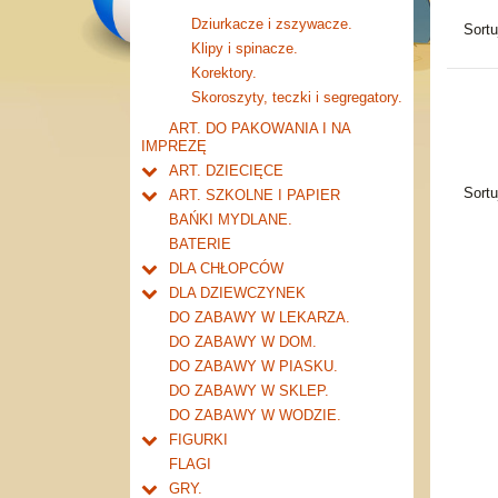
Dziurkacze i zszywacze.
Sort
Klipy i spinacze.
Korektory.
Skoroszyty, teczki i segregatory.
ART. DO PAKOWANIA I NA
IMPREZĘ
ART. DZIECIĘCE
Artykuły drogeryjne.
Sort
ART. SZKOLNE I PAPIER
Produkty dla mamy i
Tornistry, plecaki i walizki.
BAŃKI MYDLANE.
niemowlaka.
Drobne artykuły szkolne.
BATERIE
Piórniki i teczki
DLA CHŁOPCÓW
Piórniki bez wyposażenia.
Piśmiennicze i plastyczne
Do kieszeni ....
DLA DZIEWCZYNEK
Tuby i saszetki.
Nożyczki.
Tablice i globusy
Garaże i warsztaty
Ulubieni przyjaciele
DO ZABAWY W LEKARZA.
Teczki.
Markery i zakreślacze.
Taśmy klejące i kleje
Tory samochodowe i kolejki
Akcesoria młodej damy
DO ZABAWY W DOM.
Pozostałe.
Kredki ołówkowe i świecowe.
akcesoria
Notatniki, zeszyty i segregatory
Transformery i roboty
Inne
DO ZABAWY W PIASKU.
Farby i pędzle.
Zeszyty 16 kartek
inne transformery
Zabawki militarne
DO ZABAWY W SKLEP.
Flamastry i cienkopisy
Zeszyty 32 kartkowe
pistolety i karabiny
Inne dla chłopców
DO ZABAWY W WODZIE.
Ołówki, gumki i temperówki
Zeszyty 60 kartkowe
zestawy
FIGURKI
Bloki i papiery kolorowe.
Zeszyty 80-96 kartkowe
inne militarne
Dla najmłodszych
FLAGI
Długopisy, pióra i wkłady
Notatniki i kołonotatniki
Zwierzęta
GRY.