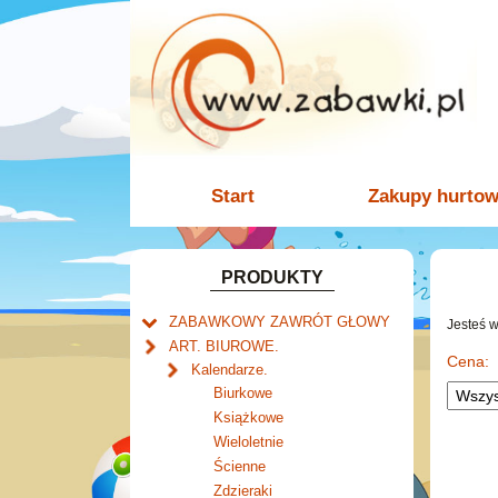
Start
Zakupy hurto
PRODUKTY
ZABAWKOWY ZAWRÓT GŁOWY
Jesteś 
Welly.
ART. BIUROWE.
motory.
Cena:
Mały naukowiec.
Kalendarze.
samochody.
Zabawki dla chłopców.
Biurkowe
cybertransformacja
Akcesoria dla lalek.
Książkowe
Wieloletnie
Ścienne
Zdzieraki