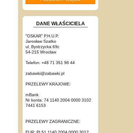
DANE WŁAŚCICIELA
"OSKAR" P.H.U.P.
Jarosław Szatko
ul. Bystrzycka 69c
54-215 Wrocław
Telefon: +48 71 351 98 44
zabawki@zabawki.pl
PRZELEWY KRAJOWE:
mBank
Nr konta: 74 1140 2004 0000 3102
7441 6153
PRZELEWY ZAGRANICZNE:
EUR: PL51 1140 2004 0000 3012