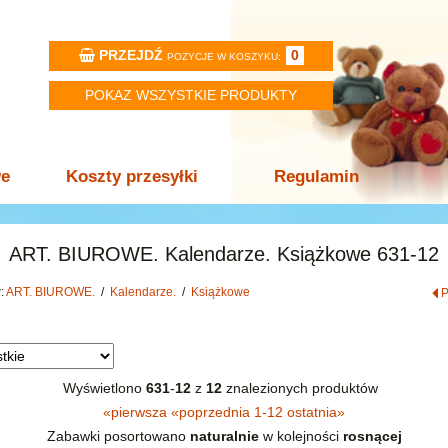
PRZEJDŹ
0
POZYCJE W KOSZYKU:
POKAZ WSZYSTKIE PRODUKTY
we
Koszty przesyłki
Regulamin
ART. BIUROWE. Kalendarze. Książkowe 631-12
w:
ART. BIUROWE.
/
Kalendarze.
/
Książkowe
Wyświetlono
631
-
12
z
12
znalezionych produktów
«
pierwsza
«
poprzednia
1-12
ostatnia
»
Zabawki posortowano
naturalnie
w kolejności
rosnącej