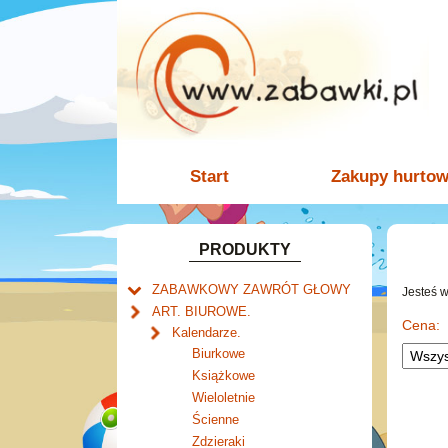
Start
Zakupy hurto
PRODUKTY
ZABAWKOWY ZAWRÓT GŁOWY
Jesteś 
Welly.
ART. BIUROWE.
motory.
Cena:
Mały naukowiec.
Kalendarze.
samochody.
Zabawki dla chłopców.
Biurkowe
cybertransformacja
Akcesoria dla lalek.
Książkowe
Wieloletnie
Ścienne
Zdzieraki