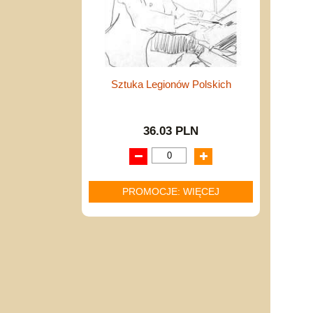
Sztuka Legionów Polskich
36.03 PLN
PROMOCJE: WIĘCEJ