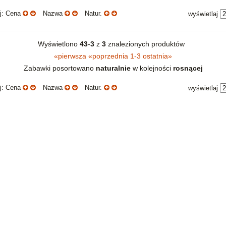
uj: Cena
Nazwa
Natur.
wyświetlaj
Wyświetlono
43
-
3
z
3
znalezionych produktów
«
pierwsza
«
poprzednia
1-3
ostatnia
»
Zabawki posortowano
naturalnie
w kolejności
rosnącej
uj: Cena
Nazwa
Natur.
wyświetlaj