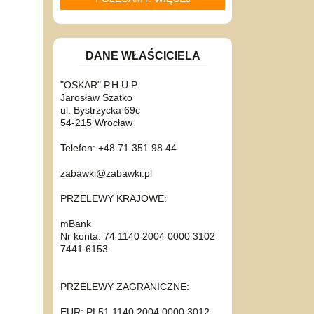
DANE WŁAŚCICIELA
"OSKAR" P.H.U.P.
Jarosław Szatko
ul. Bystrzycka 69c
54-215 Wrocław
Telefon: +48 71 351 98 44
zabawki@zabawki.pl
PRZELEWY KRAJOWE:
mBank
Nr konta: 74 1140 2004 0000 3102
7441 6153
PRZELEWY ZAGRANICZNE:
EUR: PL51 1140 2004 0000 3012